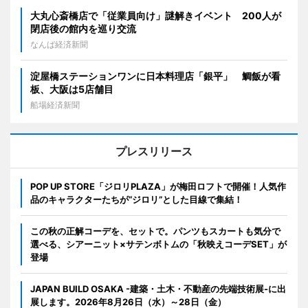
大丸心斎橋店で「従業員向け」謎解きイベント 200人が
閉店後の館内を巡り交流
なんば経済新聞
淀屋橋ステーションワンに日本料理店「銀平」 鯛飯が看
板、大阪は5店舗目
船場経済新聞
プレスリリース
POP UP STORE「ジロリPLAZA」が梅田ロフトで開催！人気作
品のキャラクターたちが“ジロリ”とした目線で集結！
この秋の正解コーデを、セットで。パンツもスカートも気分で
選べる、シアーニット×サテンボトムの「秋映えコーデSET」が
登場
JAPAN BUILD OSAKA -建築・土木・不動産の先端技術展-に出
展します。2026年8月26日（水）～28日（金）