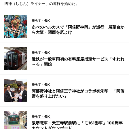
四神（しじん）ライナー」の運行を始めた。
暮らす・働く
あべのハルカスで「阿倍野神輿」が巡行 展望台か
ら大阪・関西を厄よけ
暮らす・働く
近鉄が一般車両初の有料座席指定サービス「すわれ
～る」開始
暮らす・働く
阿部野神社と阿倍王子神社がコラボ御朱印 「阿倍
野を盛り上げたい」
暮らす・働く
阪堺電車・天王寺駅前駅に「モ161形車」100周年
カウントダウンボード