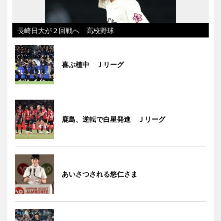
長崎日大が２回戦へ 高校野球
喜ぶ植中 Ｊリーグ
鹿島、逆転で白星発進 Ｊリーグ
あいさつされる悠仁さま