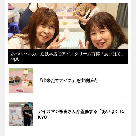
あべのハルカス近鉄本店でアイスクリーム万博「あいぱく」
開幕
「出来たてアイス」を実演販売
アイスマン福留さんが監修する「あいぱくTO
KYO」