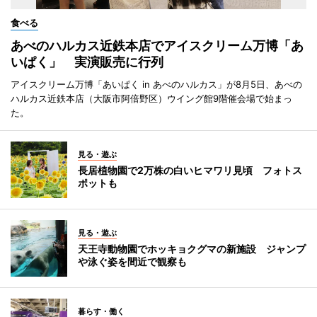
食べる
あべのハルカス近鉄本店でアイスクリーム万博「あ
いぱく」 実演販売に行列
アイスクリーム万博「あいぱく in あべのハルカス」が8月5日、あべの
ハルカス近鉄本店（大阪市阿倍野区）ウイング館9階催会場で始まっ
た。
見る・遊ぶ
長居植物園で2万株の白いヒマワリ見頃 フォトス
ポットも
見る・遊ぶ
天王寺動物園でホッキョクグマの新施設 ジャンプ
や泳ぐ姿を間近で観察も
暮らす・働く