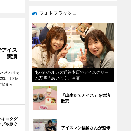
フォトフラッシュ
でアイス
」 実演
あべのハルカス近鉄本店でアイスクリー
あべのハルカ
ム万博「あいぱく」開幕
鉄本店（大阪
で始まっ
「出来たてアイス」を実演
販売
ッキョクグ
ンプや泳ぐ
アイスマン福留さんが監修