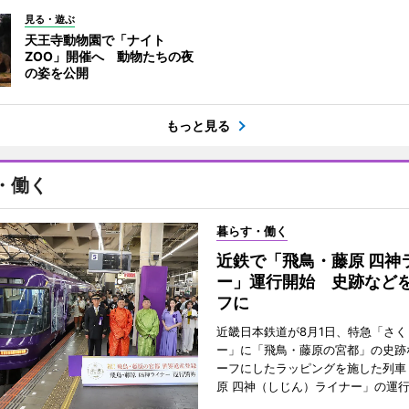
見る・遊ぶ
天王寺動物園で「ナイト
ZOO」開催へ 動物たちの夜
の姿を公開
もっと見る
・働く
暮らす・働く
近鉄で「飛鳥・藤原 四神
ー」運行開始 史跡など
フに
近畿日本鉄道が8月1日、特急「さく
ー」に「飛鳥・藤原の宮都」の史跡
ーフにしたラッピングを施した列車
原 四神（しじん）ライナー」の運