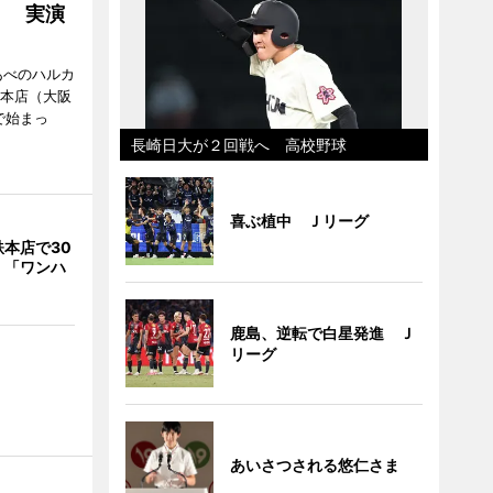
」 実演
あべのハルカ
鉄本店（大阪
で始まっ
長崎日大が２回戦へ 高校野球
喜ぶ植中 Ｊリーグ
本店で30
 「ワンハ
鹿島、逆転で白星発進 Ｊ
リーグ
あいさつされる悠仁さま