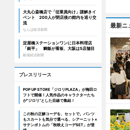
大丸心斎橋店で「従業員向け」謎解きイ
ベント 200人が閉店後の館内を巡り交
流
最新ニ
なんば経済新聞
淀屋橋ステーションワンに日本料理店
「銀平」 鯛飯が看板、大阪は5店舗目
船場経済新聞
プレスリリース
POP UP STORE「ジロリPLAZA」が梅田ロ
フトで開催！人気作品のキャラクターたち
が“ジロリ”とした目線で集結！
この秋の正解コーデを、セットで。パンツ
もスカートも気分で選べる、シアーニット×
サテンボトムの「秋映えコーデSET」が登