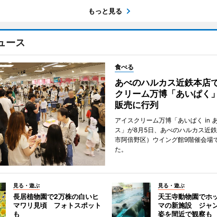
もっと見る
ュース
食べる
あべのハルカス近鉄本店
クリーム万博「あいぱく
販売に行列
アイスクリーム万博「あいぱく in 
ス」が8月5日、あべのハルカス近
市阿倍野区）ウイング館9階催会場
た。
見る・遊ぶ
見る・遊ぶ
長居植物園で2万株の白いヒ
天王寺動物園でホ
マワリ見頃 フォトスポット
マの新施設 ジャ
も
姿を間近で観察も