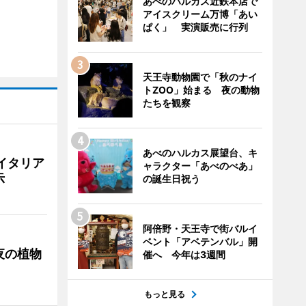
あべのハルカス近鉄本店で
アイスクリーム万博「あい
ぱく」 実演販売に行列
天王寺動物園で「秋のナイ
トZOO」始まる 夜の動物
たちを観察
あべのハルカス展望台、キ
イタリア
ャラクター「あべのべあ」
示
の誕生日祝う
阿倍野・天王寺で街バルイ
ベント「アベテンバル」開
夜の植物
催へ 今年は3週間
もっと見る