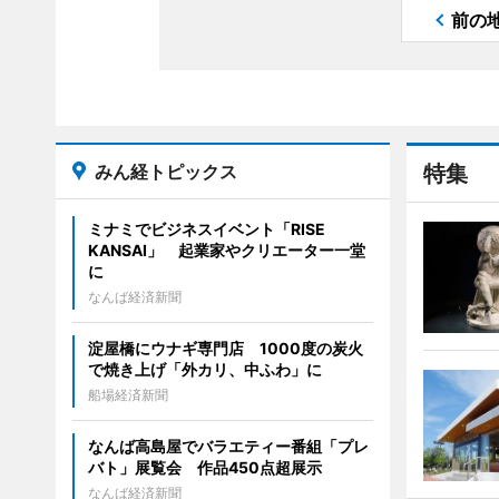
前の
みん経トピックス
特集
ミナミでビジネスイベント「RISE
KANSAI」 起業家やクリエーター一堂
に
なんば経済新聞
淀屋橋にウナギ専門店 1000度の炭火
で焼き上げ「外カリ、中ふわ」に
船場経済新聞
なんば高島屋でバラエティー番組「プレ
バト」展覧会 作品450点超展示
なんば経済新聞