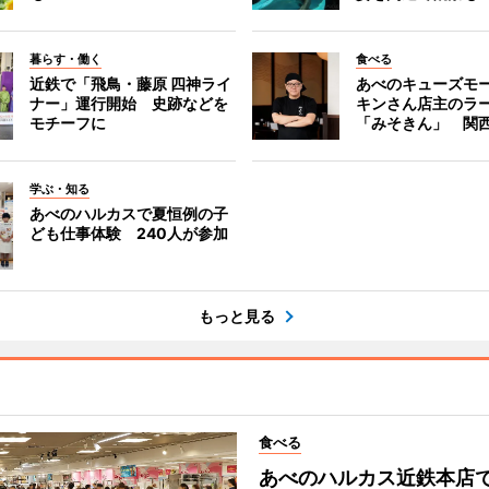
暮らす・働く
食べる
近鉄で「飛鳥・藤原 四神ライ
あべのキューズモ
ナー」運行開始 史跡などを
キンさん店主のラ
モチーフに
「みそきん」 関
学ぶ・知る
あべのハルカスで夏恒例の子
ども仕事体験 240人が参加
もっと見る
食べる
あべのハルカス近鉄本店