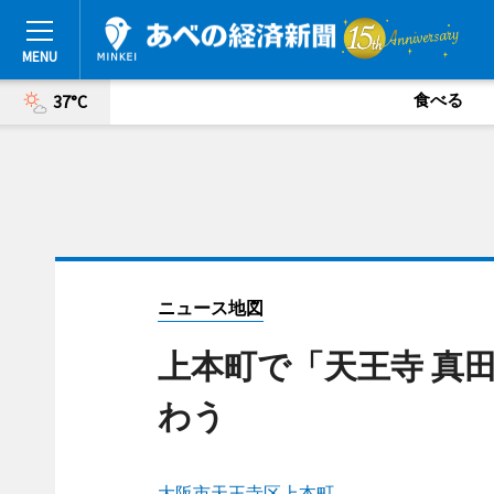
食べる
37°C
ニュース地図
上本町で「天王寺 真
わう
大阪市天王寺区上本町