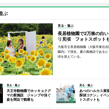
遊ぶ
見る・遊ぶ
長居植物園で2万株の白い
リ見頃 フォトスポット
大阪市立長居植物園（大阪市東住吉
園内）で現在、夏の風物詩であるヒ
頃を迎えている。
見る・遊ぶ
見る・遊ぶ
天王寺動物園でホッキョクグ
あべのハルカス展
マの新施設 ジャンプや泳ぐ
探偵コナン」イベ
姿を間近で観察も
トスポットも