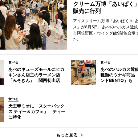
クリーム万博「あいぱく
販売に行列
アイスクリーム万博「あいぱく in 
ス」が8月5日、あべのハルカス近
市阿倍野区）ウイング館9階催会場
た。
食べる
食べる
あべのキューズモールにヒカ
あべのハルカス近鉄
キンさん店主のラーメン店
種類のウナギ商品
「みそきん」 関西初出店
ンドBENTO」も
食べる
天王寺ミオに「スターバック
ス ティー＆カフェ」 ティー
に特化
もっと見る