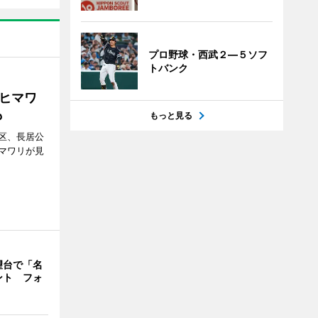
プロ野球・西武２―５ソフ
トバンク
ヒマワ
も
もっと見る
区、長居公
マワリが見
望台で「名
ント フォ