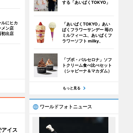
する「あいぱくTOKYO」
ールにヒカ
「あいぱくTOKYO」あい
ーメン店
ぱくフラワーサンデー 苺の
西初出店
ミルフィーユ、あいぱくフ
ラワーソフト milky、
「ブボ・バルセロナ」ソフ
トクリーム食べ比べセット
（シャビーナ＆マカダム）
もっと見る
ワールドフォトニュース
でアイス