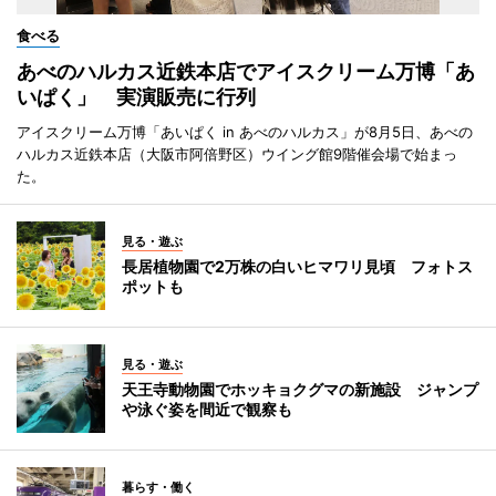
食べる
あべのハルカス近鉄本店でアイスクリーム万博「あ
いぱく」 実演販売に行列
アイスクリーム万博「あいぱく in あべのハルカス」が8月5日、あべの
ハルカス近鉄本店（大阪市阿倍野区）ウイング館9階催会場で始まっ
た。
見る・遊ぶ
長居植物園で2万株の白いヒマワリ見頃 フォトス
ポットも
見る・遊ぶ
天王寺動物園でホッキョクグマの新施設 ジャンプ
や泳ぐ姿を間近で観察も
暮らす・働く