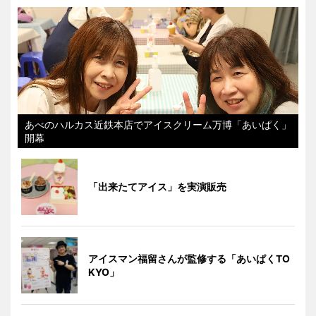
あべのハルカス近鉄本店でアイスクリーム万博「あいぱく」
開幕
「出来たてアイス」を実演販売
アイスマン福留さんが監修する「あいぱくTO
KYO」