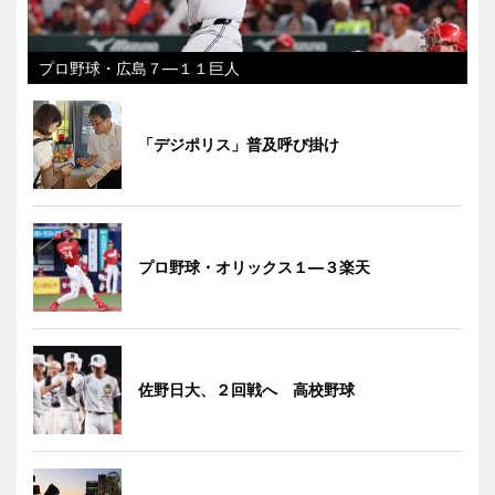
プロ野球・広島７―１１巨人
「デジポリス」普及呼び掛け
プロ野球・オリックス１―３楽天
佐野日大、２回戦へ 高校野球