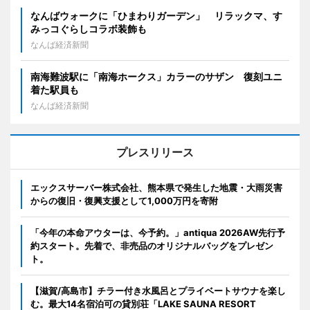
なんばウォークに「ひまわりガーデン」 リラックマ、す
みっコぐらしコラボ装飾も
なんば経済新聞
南海難波駅に「南海ホークス」カラーのサザン 復刻ユニ
着た駅員も
なんば経済新聞
プレスリリース
エックスサーバー株式会社、熊本県で発生した地震・大雨災害
からの復旧・復興支援として1,000万円を寄附
「今年の本命アウターは、今予約。」antiqua 2026AW先行予
約スタート。先着で、非売品のオリジナルバッグをプレゼン
ト。
【滋賀/高島市】チラー付き水風呂とプライベートサウナを楽し
む。最大14名宿泊可の貸別荘「LAKE SAUNA RESORT