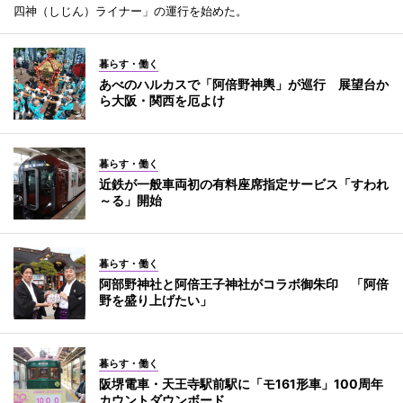
四神（しじん）ライナー」の運行を始めた。
暮らす・働く
あべのハルカスで「阿倍野神輿」が巡行 展望台か
ら大阪・関西を厄よけ
暮らす・働く
近鉄が一般車両初の有料座席指定サービス「すわれ
～る」開始
暮らす・働く
阿部野神社と阿倍王子神社がコラボ御朱印 「阿倍
野を盛り上げたい」
暮らす・働く
阪堺電車・天王寺駅前駅に「モ161形車」100周年
カウントダウンボード