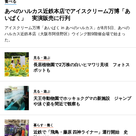
食べる
あべのハルカス近鉄本店でアイスクリーム万博「あ
いぱく」 実演販売に行列
アイスクリーム万博「あいぱく in あべのハルカス」が8月5日、あべの
ハルカス近鉄本店（大阪市阿倍野区）ウイング館9階催会場で始まっ
た。
見る・遊ぶ
長居植物園で2万株の白いヒマワリ見頃 フォトス
ポットも
見る・遊ぶ
天王寺動物園でホッキョクグマの新施設 ジャンプ
や泳ぐ姿を間近で観察も
暮らす・働く
近鉄で「飛鳥・藤原 四神ライナー」運行開始 史