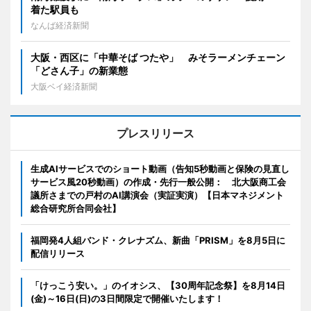
着た駅員も
なんば経済新聞
大阪・西区に「中華そば つたや」 みそラーメンチェーン
「どさん子」の新業態
大阪ベイ経済新聞
プレスリリース
生成AIサービスでのショート動画（告知5秒動画と保険の見直し
サービス風20秒動画）の作成・先行一般公開： 北大阪商工会
議所さまでの戸村のAI講演会（実証実演）【日本マネジメント
総合研究所合同会社】
福岡発4人組バンド・クレナズム、新曲「PRISM」を8月5日に
配信リリース
「けっこう安い。」のイオシス、【30周年記念祭】を8月14日
(金)～16日(日)の3日間限定で開催いたします！