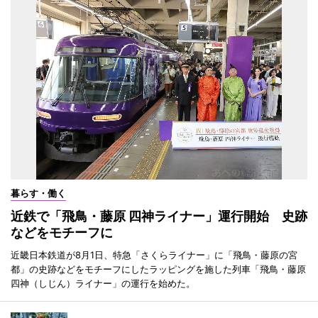
暮らす・働く
近鉄で「飛鳥・藤原 四神ライナー」運行開始 史跡
などをモチーフに
近畿日本鉄道が8月1日、特急「さくらライナー」に「飛鳥・藤原の宮
都」の史跡などをモチーフにしたラッピングを施した列車「飛鳥・藤原
四神（しじん）ライナー」の運行を始めた。