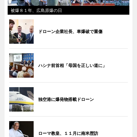
被爆８１年、広島原爆の日
ドローン企業社長、車爆破で重傷
ハシナ前首相「母国を正しい道に」
独空港に爆発物搭載ドローン
ローマ教皇、１１月に南米歴訪