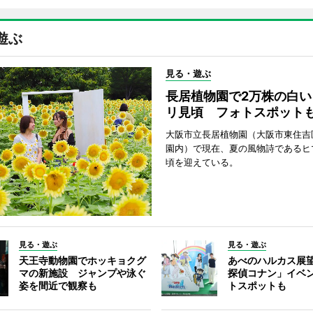
遊ぶ
見る・遊ぶ
長居植物園で2万株の白い
リ見頃 フォトスポット
大阪市立長居植物園（大阪市東住吉
園内）で現在、夏の風物詩であるヒ
頃を迎えている。
見る・遊ぶ
見る・遊ぶ
天王寺動物園でホッキョクグ
あべのハルカス展
マの新施設 ジャンプや泳ぐ
探偵コナン」イベ
姿を間近で観察も
トスポットも