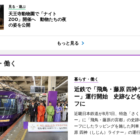
見る・遊ぶ
天王寺動物園で「ナイト
ZOO」開催へ 動物たちの夜
の姿を公開
もっと見る
・働く
暮らす・働く
近鉄で「飛鳥・藤原 四神
ー」運行開始 史跡など
フに
近畿日本鉄道が8月1日、特急「さく
ー」に「飛鳥・藤原の宮都」の史跡
ーフにしたラッピングを施した列車
原 四神（しじん）ライナー」の運