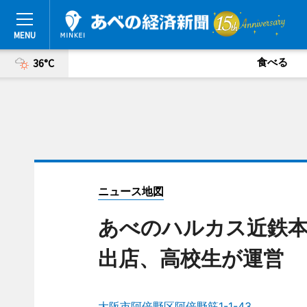
食べる
36°C
ニュース地図
あべのハルカス近鉄
出店、高校生が運営
大阪市阿倍野区阿倍野筋1-1-43