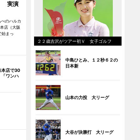
」 実演
あべのハルカ
鉄本店（大阪
で始まっ
２２歳吉沢がツアー初Ｖ 女子ゴルフ
中島ひとみ、１２秒６２の
日本新
本店で30
 「ワンハ
山本の力投 大リーグ
大谷が決勝打 大リーグ