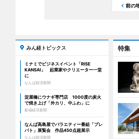
前の
みん経トピックス
特集
ミナミでビジネスイベント「RISE
KANSAI」 起業家やクリエーター一堂
に
なんば経済新聞
淀屋橋にウナギ専門店 1000度の炭火
で焼き上げ「外カリ、中ふわ」に
船場経済新聞
なんば高島屋でバラエティー番組「プレ
バト」展覧会 作品450点超展示
なんば経済新聞