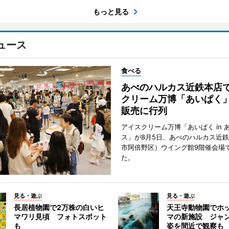
もっと見る
ュース
食べる
あべのハルカス近鉄本店
クリーム万博「あいぱく
販売に行列
アイスクリーム万博「あいぱく in 
ス」が8月5日、あべのハルカス近
市阿倍野区）ウイング館9階催会場
た。
見る・遊ぶ
見る・遊ぶ
長居植物園で2万株の白いヒ
天王寺動物園でホ
マワリ見頃 フォトスポット
マの新施設 ジャ
も
姿を間近で観察も