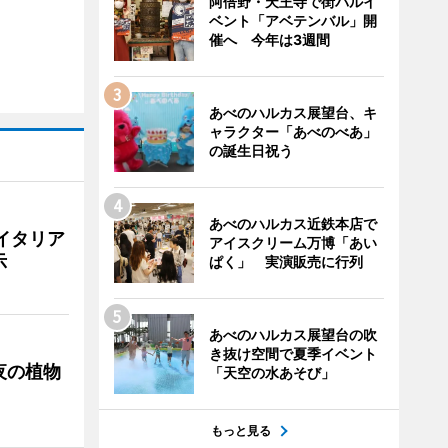
阿倍野・天王寺で街バルイ
ベント「アベテンバル」開
催へ 今年は3週間
あべのハルカス展望台、キ
ャラクター「あべのべあ」
の誕生日祝う
あべのハルカス近鉄本店で
イタリア
アイスクリーム万博「あい
示
ぱく」 実演販売に行列
あべのハルカス展望台の吹
き抜け空間で夏季イベント
夜の植物
「天空の水あそび」
もっと見る