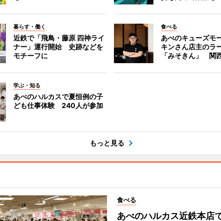
暮らす・働く
食べる
近鉄で「飛鳥・藤原 四神ライ
あべのキューズモ
ナー」運行開始 史跡などを
キンさん店主のラ
モチーフに
「みそきん」 関
学ぶ・知る
あべのハルカスで夏恒例の子
ども仕事体験 240人が参加
もっと見る
食べる
あべのハルカス近鉄本店