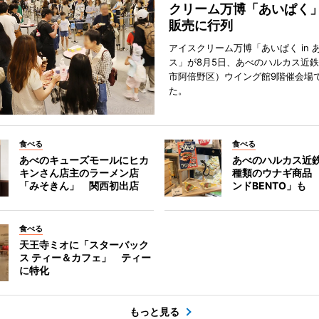
クリーム万博「あいぱく
販売に行列
アイスクリーム万博「あいぱく in 
ス」が8月5日、あべのハルカス近
市阿倍野区）ウイング館9階催会場
た。
食べる
食べる
あべのキューズモールにヒカ
あべのハルカス近鉄
キンさん店主のラーメン店
種類のウナギ商品
「みそきん」 関西初出店
ンドBENTO」も
食べる
天王寺ミオに「スターバック
ス ティー＆カフェ」 ティー
に特化
もっと見る