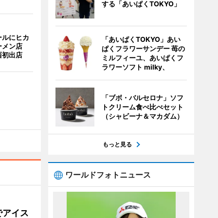
する「あいぱくTOKYO」
ールにヒカ
「あいぱくTOKYO」あい
ーメン店
ぱくフラワーサンデー 苺の
西初出店
ミルフィーユ、あいぱくフ
ラワーソフト milky、
「ブボ・バルセロナ」ソフ
トクリーム食べ比べセット
（シャビーナ＆マカダム）
もっと見る
ワールドフォトニュース
でアイス