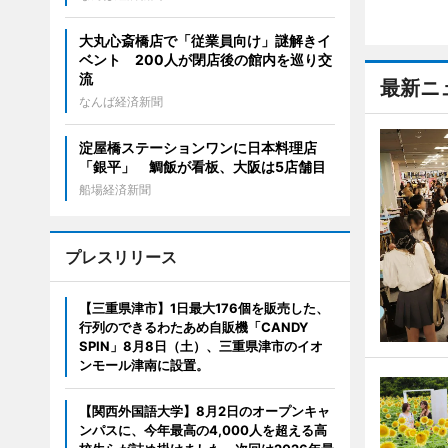
大丸心斎橋店で「従業員向け」謎解きイ
ベント 200人が閉店後の館内を巡り交
流
最新ニ
なんば経済新聞
淀屋橋ステーションワンに日本料理店
「銀平」 鯛飯が看板、大阪は5店舗目
船場経済新聞
プレスリリース
【三重県津市】1日最大176個を販売した、
行列のできるわたあめ自販機「CANDY
SPIN」8月8日（土）、三重県津市のイオ
ンモール津南に設置。
【関西外国語大学】8月2日のオープンキャ
ンパスに、今年最高の4,000人を超える高