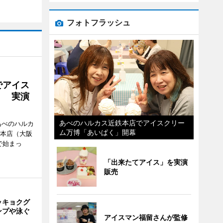
フォトフラッシュ
でアイス
」 実演
あべのハルカス近鉄本店でアイスクリー
あべのハルカ
ム万博「あいぱく」開幕
鉄本店（大阪
で始まっ
「出来たてアイス」を実演
販売
ッキョクグ
ンプや泳ぐ
アイスマン福留さんが監修