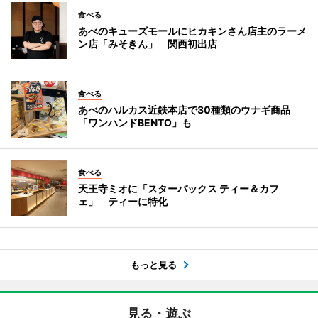
食べる
あべのキューズモールにヒカキンさん店主のラーメ
ン店「みそきん」 関西初出店
食べる
あべのハルカス近鉄本店で30種類のウナギ商品
「ワンハンドBENTO」も
食べる
天王寺ミオに「スターバックス ティー＆カフ
ェ」 ティーに特化
もっと見る
見る・遊ぶ