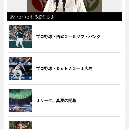
あいさつされる悠仁さま
プロ野球・西武２―５ソフトバンク
プロ野球・ＤｅＮＡ２―１広島
Ｊリーグ、真夏の開幕