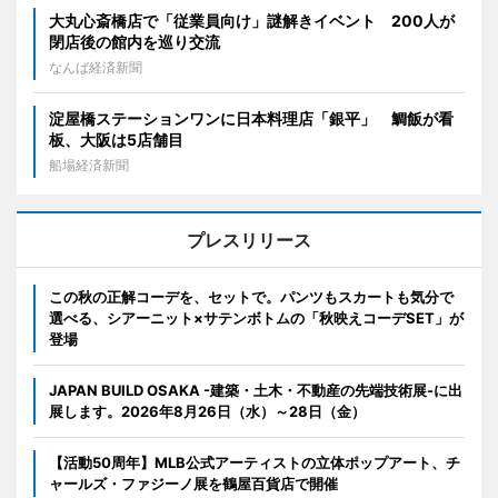
大丸心斎橋店で「従業員向け」謎解きイベント 200人が
閉店後の館内を巡り交流
なんば経済新聞
淀屋橋ステーションワンに日本料理店「銀平」 鯛飯が看
板、大阪は5店舗目
船場経済新聞
プレスリリース
この秋の正解コーデを、セットで。パンツもスカートも気分で
選べる、シアーニット×サテンボトムの「秋映えコーデSET」が
登場
JAPAN BUILD OSAKA -建築・土木・不動産の先端技術展-に出
展します。2026年8月26日（水）～28日（金）
【活動50周年】MLB公式アーティストの立体ポップアート、チ
ャールズ・ファジーノ展を鶴屋百貨店で開催