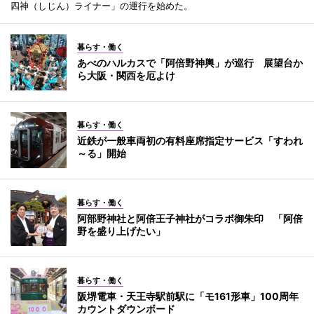
四神（しじん）ライナー」の運行を始めた。
暮らす・働く
あべのハルカスで「阿倍野神輿」が巡行 展望台か
ら大阪・関西を厄よけ
暮らす・働く
近鉄が一般車両初の有料座席指定サービス「すわれ
～る」開始
暮らす・働く
阿部野神社と阿倍王子神社がコラボ御朱印 「阿倍
野を盛り上げたい」
暮らす・働く
阪堺電車・天王寺駅前駅に「モ161形車」100周年
カウントダウンボード