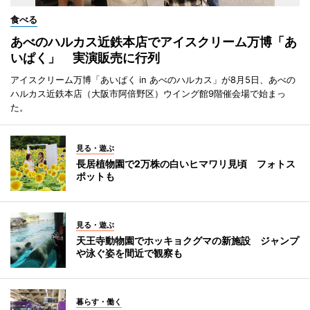
食べる
あべのハルカス近鉄本店でアイスクリーム万博「あ
いぱく」 実演販売に行列
アイスクリーム万博「あいぱく in あべのハルカス」が8月5日、あべの
ハルカス近鉄本店（大阪市阿倍野区）ウイング館9階催会場で始まっ
た。
見る・遊ぶ
長居植物園で2万株の白いヒマワリ見頃 フォトス
ポットも
見る・遊ぶ
天王寺動物園でホッキョクグマの新施設 ジャンプ
や泳ぐ姿を間近で観察も
暮らす・働く