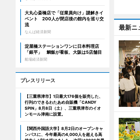
大丸心斎橋店で「従業員向け」謎解きイ
ベント 200人が閉店後の館内を巡り交
流
最新ニ
なんば経済新聞
淀屋橋ステーションワンに日本料理店
「銀平」 鯛飯が看板、大阪は5店舗目
船場経済新聞
プレスリリース
【三重県津市】1日最大176個を販売した、
行列のできるわたあめ自販機「CANDY
SPIN」8月8日（土）、三重県津市のイオ
ンモール津南に設置。
【関西外国語大学】8月2日のオープンキャ
ンパスに、今年最高の4,000人を超える高