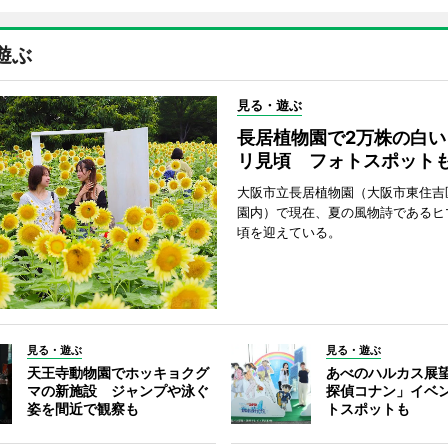
遊ぶ
見る・遊ぶ
長居植物園で2万株の白い
リ見頃 フォトスポット
大阪市立長居植物園（大阪市東住吉
園内）で現在、夏の風物詩であるヒ
頃を迎えている。
見る・遊ぶ
見る・遊ぶ
天王寺動物園でホッキョクグ
あべのハルカス展
マの新施設 ジャンプや泳ぐ
探偵コナン」イベ
姿を間近で観察も
トスポットも