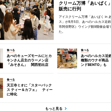
クリーム万博「あいぱく
販売に行列
アイスクリーム万博「あいぱく in 
ス」が8月5日、あべのハルカス近
市阿倍野区）ウイング館9階催会場
た。
食べる
食べる
あべのキューズモールにヒカ
あべのハルカス近鉄
キンさん店主のラーメン店
種類のウナギ商品
「みそきん」 関西初出店
ンドBENTO」も
食べる
天王寺ミオに「スターバック
ス ティー＆カフェ」 ティー
に特化
もっと見る