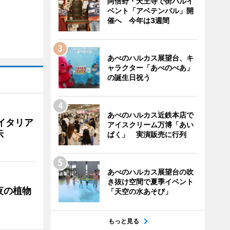
阿倍野・天王寺で街バルイ
ベント「アベテンバル」開
催へ 今年は3週間
あべのハルカス展望台、キ
ャラクター「あべのべあ」
の誕生日祝う
あべのハルカス近鉄本店で
イタリア
アイスクリーム万博「あい
示
ぱく」 実演販売に行列
あべのハルカス展望台の吹
き抜け空間で夏季イベント
夜の植物
「天空の水あそび」
もっと見る