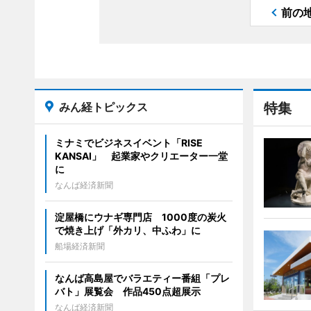
前の
みん経トピックス
特集
ミナミでビジネスイベント「RISE
KANSAI」 起業家やクリエーター一堂
に
なんば経済新聞
淀屋橋にウナギ専門店 1000度の炭火
で焼き上げ「外カリ、中ふわ」に
船場経済新聞
なんば高島屋でバラエティー番組「プレ
バト」展覧会 作品450点超展示
なんば経済新聞