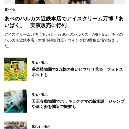
食べる
あべのハルカス近鉄本店でアイスクリーム万博「あ
いぱく」 実演販売に行列
アイスクリーム万博「あいぱく in あべのハルカス」が8月5日、あべの
ハルカス近鉄本店（大阪市阿倍野区）ウイング館9階催会場で始まっ
た。
見る・遊ぶ
長居植物園で2万株の白いヒマワリ見頃 フォトス
ポットも
見る・遊ぶ
天王寺動物園でホッキョクグマの新施設 ジャンプ
や泳ぐ姿を間近で観察も
暮らす・働く