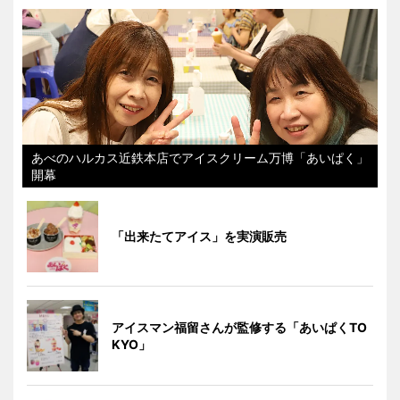
あべのハルカス近鉄本店でアイスクリーム万博「あいぱく」
開幕
「出来たてアイス」を実演販売
アイスマン福留さんが監修する「あいぱくTO
KYO」