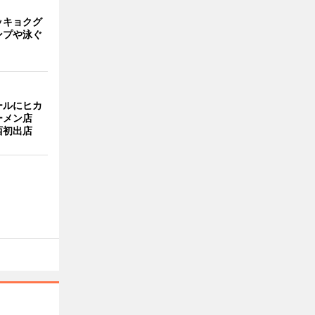
ッキョクグ
ンプや泳ぐ
ールにヒカ
ーメン店
西初出店