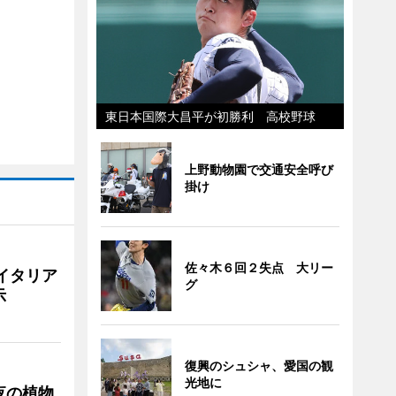
東日本国際大昌平が初勝利 高校野球
上野動物園で交通安全呼び
掛け
佐々木６回２失点 大リー
イタリア
グ
示
復興のシュシャ、愛国の観
光地に
夜の植物