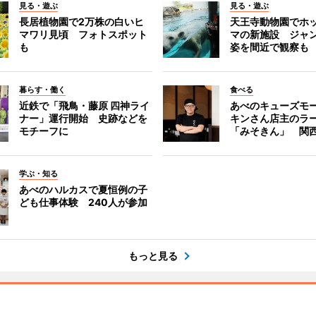
見る・遊ぶ
見る・遊ぶ
長居植物園で2万株の白いヒ
天王寺動物園でホ
マワリ見頃 フォトスポット
マの新施設 ジャ
も
姿を間近で観察も
暮らす・働く
食べる
近鉄で「飛鳥・藤原 四神ライ
あべのキューズモ
ナー」運行開始 史跡などを
キンさん店主のラ
モチーフに
「みそきん」 関
学ぶ・知る
あべのハルカスで夏恒例の子
ども仕事体験 240人が参加
もっと見る