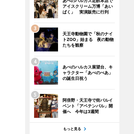
あべのハルカス近鉄本店で
アイスクリーム万博「あい
ぱく」 実演販売に行列
天王寺動物園で「秋のナイ
トZOO」始まる 夜の動物
たちを観察
あべのハルカス展望台、キ
ャラクター「あべのべあ」
の誕生日祝う
阿倍野・天王寺で街バルイ
ベント「アベテンバル」開
催へ 今年は3週間
もっと見る