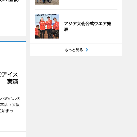
アジア大会公式ウエア発
表
もっと見る
でアイス
」 実演
あべのハルカ
鉄本店（大阪
で始まっ