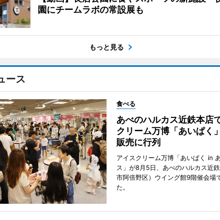
園にチームラボの常設展も
もっと見る
ュース
食べる
あべのハルカス近鉄本店
クリーム万博「あいぱく
販売に行列
アイスクリーム万博「あいぱく in 
ス」が8月5日、あべのハルカス近
市阿倍野区）ウイング館9階催会場
た。