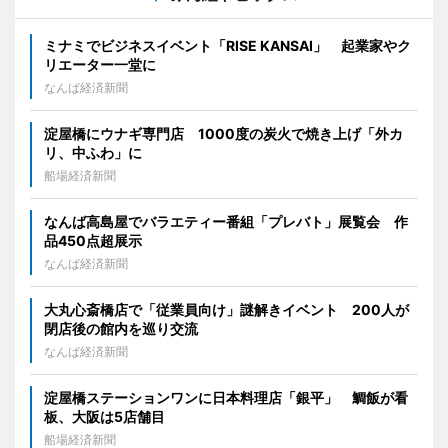
ミナミでビジネスイベント「RISE KANSAI」 起業家やク
リエーター一堂に
なんば経済新聞
淀屋橋にウナギ専門店 1000度の炭火で焼き上げ「外カ
リ、中ふわ」に
船場経済新聞
なんば高島屋でバラエティー番組「プレバト」展覧会 作
品450点超展示
なんば経済新聞
大丸心斎橋店で「従業員向け」謎解きイベント 200人が
閉店後の館内を巡り交流
なんば経済新聞
淀屋橋ステーションワンに日本料理店「銀平」 鯛飯が看
板、大阪は5店舗目
船場経済新聞