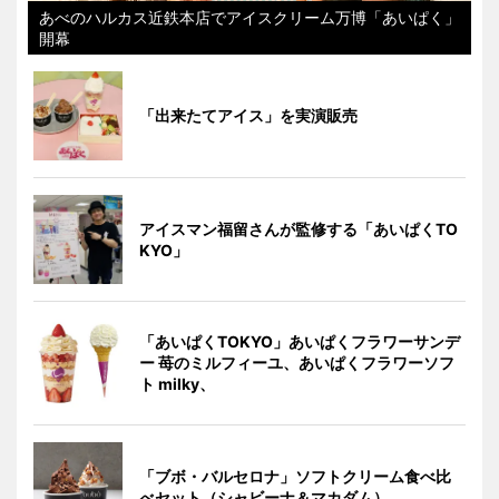
あべのハルカス近鉄本店でアイスクリーム万博「あいぱく」
開幕
「出来たてアイス」を実演販売
アイスマン福留さんが監修する「あいぱくTO
KYO」
「あいぱくTOKYO」あいぱくフラワーサンデ
ー 苺のミルフィーユ、あいぱくフラワーソフ
ト milky、
「ブボ・バルセロナ」ソフトクリーム食べ比
べセット（シャビーナ＆マカダム）