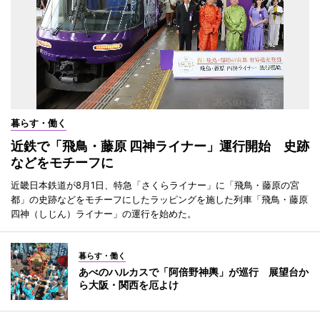
暮らす・働く
近鉄で「飛鳥・藤原 四神ライナー」運行開始 史跡
などをモチーフに
近畿日本鉄道が8月1日、特急「さくらライナー」に「飛鳥・藤原の宮
都」の史跡などをモチーフにしたラッピングを施した列車「飛鳥・藤原
四神（しじん）ライナー」の運行を始めた。
暮らす・働く
あべのハルカスで「阿倍野神輿」が巡行 展望台か
ら大阪・関西を厄よけ