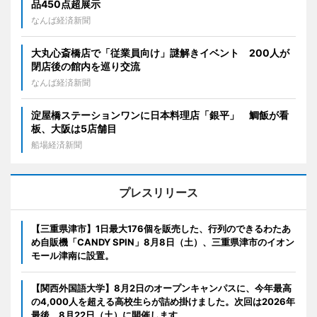
品450点超展示
なんば経済新聞
大丸心斎橋店で「従業員向け」謎解きイベント 200人が
閉店後の館内を巡り交流
なんば経済新聞
淀屋橋ステーションワンに日本料理店「銀平」 鯛飯が看
板、大阪は5店舗目
船場経済新聞
プレスリリース
【三重県津市】1日最大176個を販売した、行列のできるわたあ
め自販機「CANDY SPIN」8月8日（土）、三重県津市のイオン
モール津南に設置。
【関西外国語大学】8月2日のオープンキャンパスに、今年最高
の4,000人を超える高校生らが詰め掛けました。次回は2026年
最後、8月22日（土）に開催します