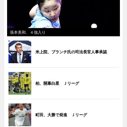
張本美和、４強入り
米上院、ブランチ氏の司法長官人事承認
柏、開幕白星 Ｊリーグ
町田、大勝で発進 Ｊリーグ