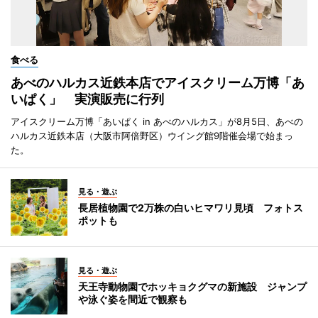
食べる
あべのハルカス近鉄本店でアイスクリーム万博「あ
いぱく」 実演販売に行列
アイスクリーム万博「あいぱく in あべのハルカス」が8月5日、あべの
ハルカス近鉄本店（大阪市阿倍野区）ウイング館9階催会場で始まっ
た。
見る・遊ぶ
長居植物園で2万株の白いヒマワリ見頃 フォトス
ポットも
見る・遊ぶ
天王寺動物園でホッキョクグマの新施設 ジャンプ
や泳ぐ姿を間近で観察も