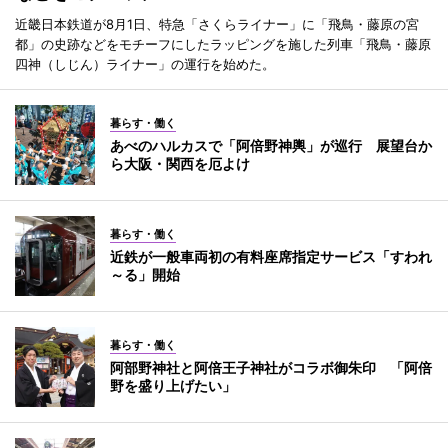
近畿日本鉄道が8月1日、特急「さくらライナー」に「飛鳥・藤原の宮
都」の史跡などをモチーフにしたラッピングを施した列車「飛鳥・藤原
四神（しじん）ライナー」の運行を始めた。
暮らす・働く
あべのハルカスで「阿倍野神輿」が巡行 展望台か
ら大阪・関西を厄よけ
暮らす・働く
近鉄が一般車両初の有料座席指定サービス「すわれ
～る」開始
暮らす・働く
阿部野神社と阿倍王子神社がコラボ御朱印 「阿倍
野を盛り上げたい」