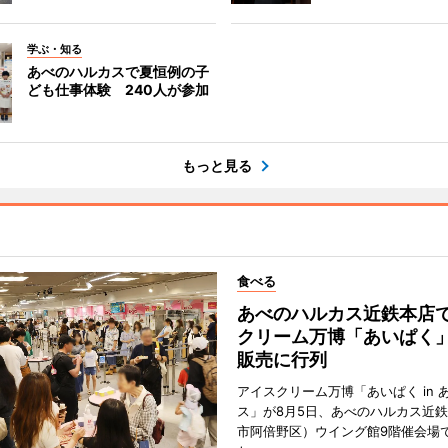
学ぶ・知る
あべのハルカスで夏恒例の子
ども仕事体験 240人が参加
もっと見る
食べる
あべのハルカス近鉄本店
クリーム万博「あいぱく
販売に行列
アイスクリーム万博「あいぱく in 
ス」が8月5日、あべのハルカス近
市阿倍野区）ウイング館9階催会場