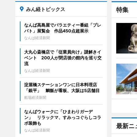
みん経トピックス
特集
なんば高島屋でバラエティー番組「プレ
バト」展覧会 作品450点超展示
なんば経済新聞
大丸心斎橋店で「従業員向け」謎解きイ
ベント 200人が閉店後の館内を巡り交
流
なんば経済新聞
淀屋橋ステーションワンに日本料理店
「銀平」 鯛飯が看板、大阪は5店舗目
船場経済新聞
なんばウォークに「ひまわりガーデ
ン」 リラックマ、すみっコぐらしコラ
ボ装飾も
最新ニ
なんば経済新聞