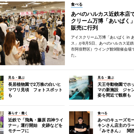
食べる
あべのハルカス近鉄本店
クリーム万博「あいぱく
販売に行列
アイスクリーム万博「あいぱく in 
ス」が8月5日、あべのハルカス近
市阿倍野区）ウイング館9階催会場
た。
見る・遊ぶ
見る・遊ぶ
長居植物園で2万株の白いヒ
天王寺動物園でホ
マワリ見頃 フォトスポット
マの新施設 ジャ
も
姿を間近で観察も
暮らす・働く
食べる
近鉄で「飛鳥・藤原 四神ライ
あべのキューズモ
ナー」運行開始 史跡などを
キンさん店主のラ
モチーフに
「みそきん」 関