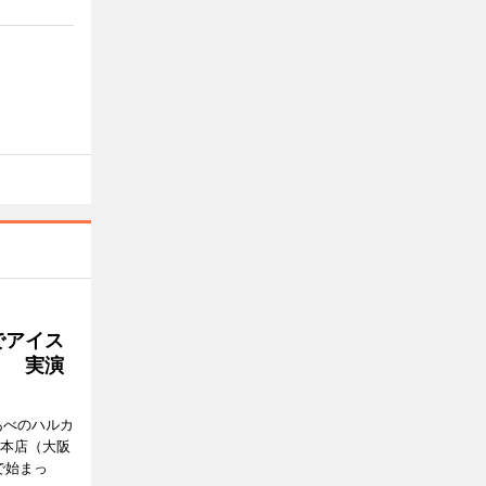
でアイス
」 実演
あべのハルカ
鉄本店（大阪
で始まっ