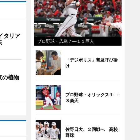
イタリア
プロ野球・広島７―１１巨人
示
「デジポリス」普及呼び掛
け
夜の植物
プロ野球・オリックス１―
３楽天
佐野日大、２回戦へ 高校
野球