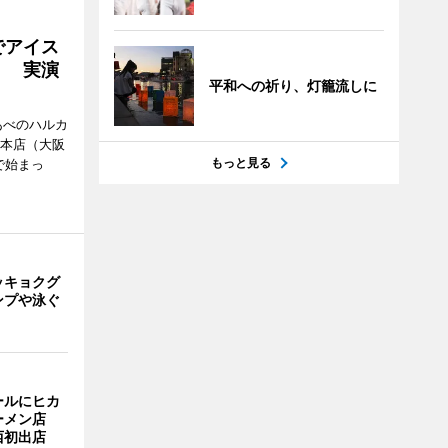
でアイス
」 実演
平和への祈り、灯籠流しに
あべのハルカ
鉄本店（大阪
もっと見る
で始まっ
ッキョクグ
ンプや泳ぐ
ールにヒカ
ーメン店
西初出店