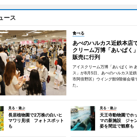
ュース
食べる
あべのハルカス近鉄本店
クリーム万博「あいぱく
販売に行列
アイスクリーム万博「あいぱく in 
ス」が8月5日、あべのハルカス近
市阿倍野区）ウイング館9階催会場
た。
見る・遊ぶ
見る・遊ぶ
長居植物園で2万株の白いヒ
天王寺動物園でホ
マワリ見頃 フォトスポット
マの新施設 ジャ
も
姿を間近で観察も