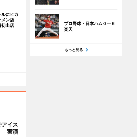
ールにヒカ
ーメン店
プロ野球・日本ハム０―６
西初出店
楽天
もっと見る
でアイス
」 実演