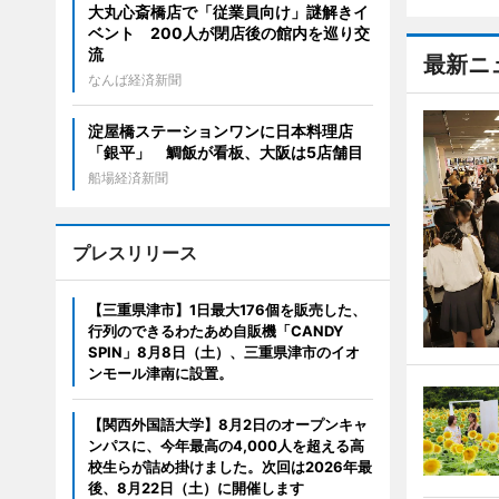
大丸心斎橋店で「従業員向け」謎解きイ
ベント 200人が閉店後の館内を巡り交
流
最新ニ
なんば経済新聞
淀屋橋ステーションワンに日本料理店
「銀平」 鯛飯が看板、大阪は5店舗目
船場経済新聞
プレスリリース
【三重県津市】1日最大176個を販売した、
行列のできるわたあめ自販機「CANDY
SPIN」8月8日（土）、三重県津市のイオ
ンモール津南に設置。
【関西外国語大学】8月2日のオープンキャ
ンパスに、今年最高の4,000人を超える高
校生らが詰め掛けました。次回は2026年最
後、8月22日（土）に開催します