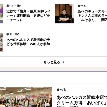
暮らす・働く
食べる
近鉄で「飛鳥・藤原 四神ライ
あべのキューズモ
ナー」運行開始 史跡などを
キンさん店主のラ
モチーフに
「みそきん」 関
学ぶ・知る
あべのハルカスで夏恒例の子
ども仕事体験 240人が参加
もっと見る
食べる
あべのハルカス近鉄本店
クリーム万博「あいぱく