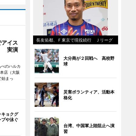
長友佑都、Ｆ東京で現役続行 Ｊリーグ
でアイス
」 実演
大分商が２回戦へ 高校野
球
あべのハルカ
鉄本店（大阪
で始まっ
災害ボランティア、活動本
格化
ッキョクグ
ンプや泳ぐ
台湾、中国軍上陸阻止へ演
習