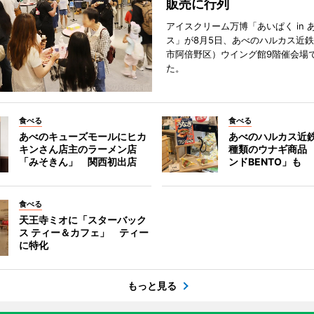
販売に行列
アイスクリーム万博「あいぱく in 
ス」が8月5日、あべのハルカス近
市阿倍野区）ウイング館9階催会場
た。
食べる
食べる
あべのキューズモールにヒカ
あべのハルカス近鉄
キンさん店主のラーメン店
種類のウナギ商品
「みそきん」 関西初出店
ンドBENTO」も
食べる
天王寺ミオに「スターバック
ス ティー＆カフェ」 ティー
に特化
もっと見る