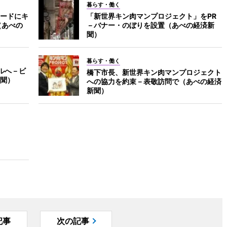
暮らす・働く
ードにキ
「新世界キン肉マンプロジェクト」をPR
（あべの
－バナー・のぼりを設置（あべの経済新
聞）
暮らす・働く
ルへ－ビ
橋下市長、新世界キン肉マンプロジェクト
聞）
への協力を約束－表敬訪問で（あべの経済
新聞）
記事
次の記事