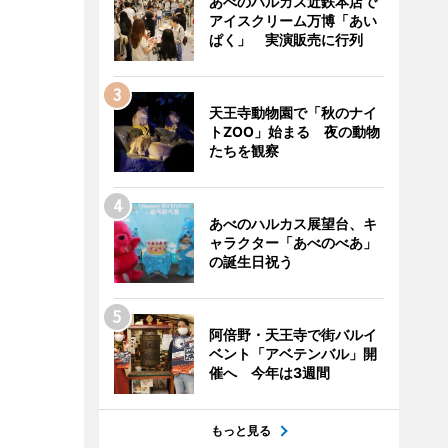
あべのハルカス近鉄本店で
アイスクリーム万博「あい
ぱく」 実演販売に行列
天王寺動物園で「秋のナイ
トZOO」始まる 夜の動物
たちを観察
あべのハルカス展望台、キ
ャラクター「あべのべあ」
の誕生日祝う
阿倍野・天王寺で街バルイ
ベント「アベテンバル」開
催へ 今年は3週間
もっと見る