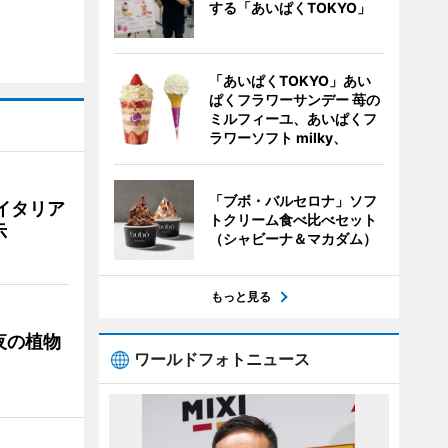
する「あいぱくTOKYO」
「あいぱくTOKYO」あい
ぱくフラワーサンデー 苺の
ミルフィーユ、あいぱくフ
ラワーソフト milky、
「ブボ・バルセロナ」ソフ
イタリア
トクリーム食べ比べセット
示
（シャビーナ＆マカダム）
もっと見る
夜の植物
ワールドフォトニュース