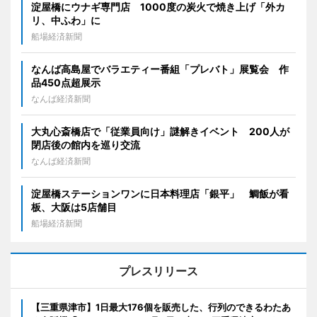
淀屋橋にウナギ専門店 1000度の炭火で焼き上げ「外カ
リ、中ふわ」に
船場経済新聞
なんば高島屋でバラエティー番組「プレバト」展覧会 作
品450点超展示
なんば経済新聞
大丸心斎橋店で「従業員向け」謎解きイベント 200人が
閉店後の館内を巡り交流
なんば経済新聞
淀屋橋ステーションワンに日本料理店「銀平」 鯛飯が看
板、大阪は5店舗目
船場経済新聞
プレスリリース
【三重県津市】1日最大176個を販売した、行列のできるわたあ