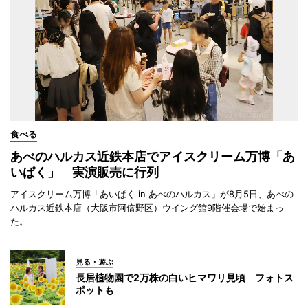
食べる
あべのハルカス近鉄本店でアイスクリーム万博「あ
いぱく」 実演販売に行列
アイスクリーム万博「あいぱく in あべのハルカス」が8月5日、あべの
ハルカス近鉄本店（大阪市阿倍野区）ウイング館9階催会場で始まっ
た。
見る・遊ぶ
長居植物園で2万株の白いヒマワリ見頃 フォトス
ポットも