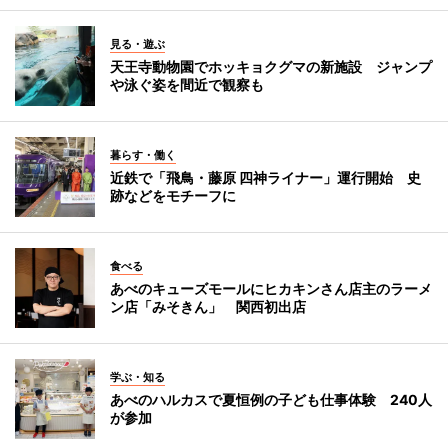
見る・遊ぶ
天王寺動物園でホッキョクグマの新施設 ジャンプ
や泳ぐ姿を間近で観察も
暮らす・働く
近鉄で「飛鳥・藤原 四神ライナー」運行開始 史
跡などをモチーフに
食べる
あべのキューズモールにヒカキンさん店主のラーメ
ン店「みそきん」 関西初出店
学ぶ・知る
あべのハルカスで夏恒例の子ども仕事体験 240人
が参加