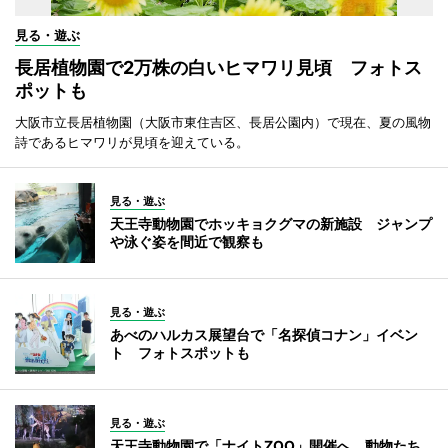
見る・遊ぶ
長居植物園で2万株の白いヒマワリ見頃 フォトス
ポットも
大阪市立長居植物園（大阪市東住吉区、長居公園内）で現在、夏の風物
詩であるヒマワリが見頃を迎えている。
見る・遊ぶ
天王寺動物園でホッキョクグマの新施設 ジャンプ
や泳ぐ姿を間近で観察も
見る・遊ぶ
あべのハルカス展望台で「名探偵コナン」イベン
ト フォトスポットも
見る・遊ぶ
天王寺動物園で「ナイトZOO」開催へ 動物たち