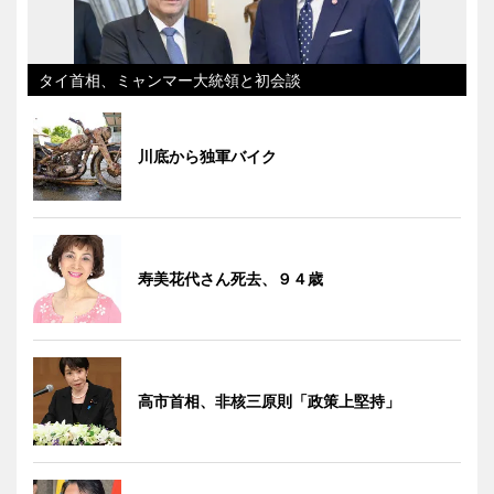
タイ首相、ミャンマー大統領と初会談
川底から独軍バイク
寿美花代さん死去、９４歳
高市首相、非核三原則「政策上堅持」