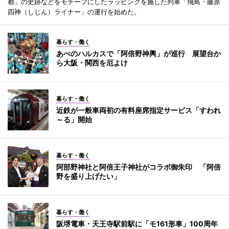
都」の史跡などをモチーフにしたラッピングを施した列車「飛鳥・藤原
四神（しじん）ライナー」の運行を始めた。
暮らす・働く
あべのハルカスで「阿倍野神輿」が巡行 展望台か
ら大阪・関西を厄よけ
暮らす・働く
近鉄が一般車両初の有料座席指定サービス「すわれ
～る」開始
暮らす・働く
阿部野神社と阿倍王子神社がコラボ御朱印 「阿倍
野を盛り上げたい」
暮らす・働く
阪堺電車・天王寺駅前駅に「モ161形車」100周年