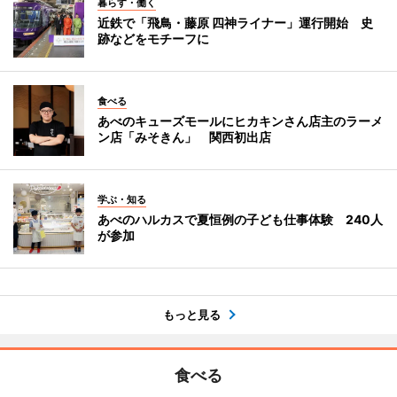
暮らす・働く
近鉄で「飛鳥・藤原 四神ライナー」運行開始 史
跡などをモチーフに
食べる
あべのキューズモールにヒカキンさん店主のラーメ
ン店「みそきん」 関西初出店
学ぶ・知る
あべのハルカスで夏恒例の子ども仕事体験 240人
が参加
もっと見る
食べる