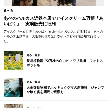
食べる
あべのハルカス近鉄本店でアイスクリーム万博「あ
いぱく」 実演販売に行列
アイスクリーム万博「あいぱく in あべのハルカス」が8月5日、あべの
ハルカス近鉄本店（大阪市阿倍野区）ウイング館9階催会場で始まっ
た。
見る・遊ぶ
長居植物園で2万株の白いヒマワリ見頃 フォトス
ポットも
見る・遊ぶ
天王寺動物園でホッキョクグマの新施設 ジャンプ
や泳ぐ姿を間近で観察も