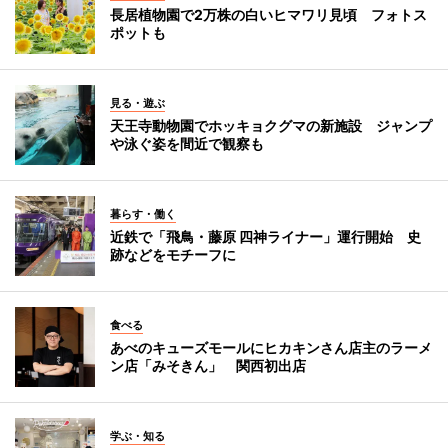
長居植物園で2万株の白いヒマワリ見頃 フォトス
ポットも
見る・遊ぶ
天王寺動物園でホッキョクグマの新施設 ジャンプ
や泳ぐ姿を間近で観察も
暮らす・働く
近鉄で「飛鳥・藤原 四神ライナー」運行開始 史
跡などをモチーフに
食べる
あべのキューズモールにヒカキンさん店主のラーメ
ン店「みそきん」 関西初出店
学ぶ・知る