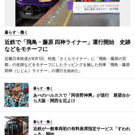
暮らす・働く
近鉄で「飛鳥・藤原 四神ライナー」運行開始 史跡
などをモチーフに
近畿日本鉄道が8月1日、特急「さくらライナー」に「飛鳥・藤原の宮
都」の史跡などをモチーフにしたラッピングを施した列車「飛鳥・藤原
四神（しじん）ライナー」の運行を始めた。
暮らす・働く
あべのハルカスで「阿倍野神輿」が巡行 展望台か
ら大阪・関西を厄よけ
暮らす・働く
近鉄が一般車両初の有料座席指定サービス「すわれ
～る」開始