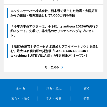
エックスサーバー株式会社、熊本県で発生した地震・大雨災害
からの復旧・復興支援として1,000万円を寄附
「今年の本命アウターは、今予約。」antiqua 2026AW先行予
約スタート。先着で、非売品のオリジナルバッグをプレゼン
ト。
【滋賀/高島市】チラー付き水風呂とプライベートサウナを楽し
む。最大14名宿泊可の貸別荘「LAKE SAUNA RESORT
takashima SUITE VILLA 碧」が8月6日(木)オープン！
もっと見る
食べる
見る・遊ぶ
買う
暮らす・働く
学ぶ・知る
特集