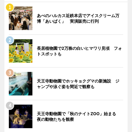
あべのハルカス近鉄本店でアイスクリーム万
博「あいぱく」 実演販売に行列
長居植物園で2万株の白いヒマワリ見頃 フォ
トスポットも
天王寺動物園でホッキョクグマの新施設 ジ
ャンプや泳ぐ姿を間近で観察も
天王寺動物園で「秋のナイトZOO」始まる
夜の動物たちを観察