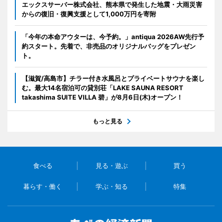
エックスサーバー株式会社、熊本県で発生した地震・大雨災害
からの復旧・復興支援として1,000万円を寄附
「今年の本命アウターは、今予約。」antiqua 2026AW先行予
約スタート。先着で、非売品のオリジナルバッグをプレゼン
ト。
【滋賀/高島市】チラー付き水風呂とプライベートサウナを楽し
む。最大14名宿泊可の貸別荘「LAKE SAUNA RESORT
takashima SUITE VILLA 碧」が8月6日(木)オープン！
もっと見る
食べる
見る・遊ぶ
買う
暮らす・働く
学ぶ・知る
特集