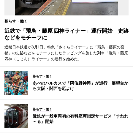
暮らす・働く
近鉄で「飛鳥・藤原 四神ライナー」運行開始 史跡
などをモチーフに
近畿日本鉄道が8月1日、特急「さくらライナー」に「飛鳥・藤原の宮
都」の史跡などをモチーフにしたラッピングを施した列車「飛鳥・藤原
四神（しじん）ライナー」の運行を始めた。
暮らす・働く
あべのハルカスで「阿倍野神輿」が巡行 展望台か
ら大阪・関西を厄よけ
暮らす・働く
近鉄が一般車両初の有料座席指定サービス「すわれ
～る」開始