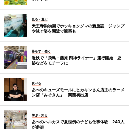
見る・遊ぶ
天王寺動物園でホッキョクグマの新施設 ジャンプ
や泳ぐ姿を間近で観察も
暮らす・働く
近鉄で「飛鳥・藤原 四神ライナー」運行開始 史
跡などをモチーフに
食べる
あべのキューズモールにヒカキンさん店主のラーメ
ン店「みそきん」 関西初出店
学ぶ・知る
あべのハルカスで夏恒例の子ども仕事体験 240人
が参加