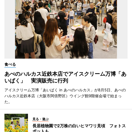
食べる
あべのハルカス近鉄本店でアイスクリーム万博「あ
いぱく」 実演販売に行列
アイスクリーム万博「あいぱく in あべのハルカス」が8月5日、あべの
ハルカス近鉄本店（大阪市阿倍野区）ウイング館9階催会場で始まっ
た。
見る・遊ぶ
長居植物園で2万株の白いヒマワリ見頃 フォトス
ポットも