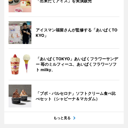
「出来たてアイス」を実演販売
アイスマン福留さんが監修する「あいぱくTO
KYO」
「あいぱくTOKYO」あいぱくフラワーサンデ
ー 苺のミルフィーユ、あいぱくフラワーソフ
ト milky、
「ブボ・バルセロナ」ソフトクリーム食べ比
べセット（シャビーナ＆マカダム）
もっと見る