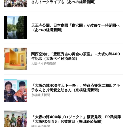
さんトークライブも（あべの経済新聞）
天王寺公園、日本庭園「慶沢園」が改修で一時閉園へ
（あべの経済新聞）
関西空港に「豊臣秀吉の黄金の茶室」－大坂の陣400
年記念（大阪ベイ経済新聞）
大阪ベイ経済新聞
「大坂の陣400年天下一祭」、特命応援隊に和田アキ
子さんと片岡愛之助さん（京橋経済新聞）
京橋経済新聞
「大坂の陣400年プロジェクト」概要発表－PR武将隊
「大坂RONIN5」お披露目（梅田経済新聞）
梅田経済新聞