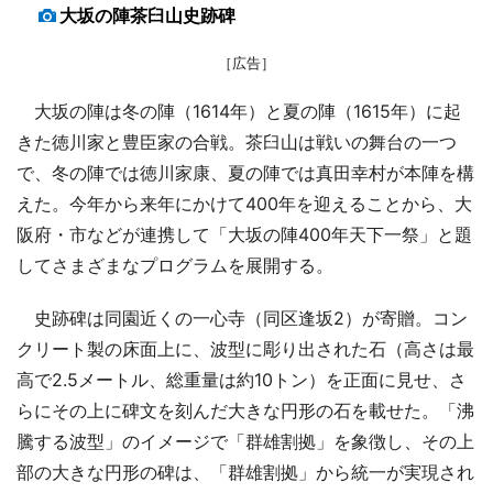
大坂の陣茶臼山史跡碑
［広告］
大坂の陣は冬の陣（1614年）と夏の陣（1615年）に起
きた徳川家と豊臣家の合戦。茶臼山は戦いの舞台の一つ
で、冬の陣では徳川家康、夏の陣では真田幸村が本陣を構
えた。今年から来年にかけて400年を迎えることから、大
阪府・市などが連携して「大坂の陣400年天下一祭」と題
してさまざまなプログラムを展開する。
史跡碑は同園近くの一心寺（同区逢坂2）が寄贈。コン
クリート製の床面上に、波型に彫り出された石（高さは最
高で2.5メートル、総重量は約10トン）を正面に見せ、さ
らにその上に碑文を刻んだ大きな円形の石を載せた。「沸
騰する波型」のイメージで「群雄割拠」を象徴し、その上
部の大きな円形の碑は、「群雄割拠」から統一が実現され