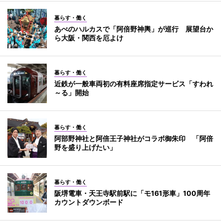
暮らす・働く
あべのハルカスで「阿倍野神輿」が巡行 展望台か
ら大阪・関西を厄よけ
暮らす・働く
近鉄が一般車両初の有料座席指定サービス「すわれ
～る」開始
暮らす・働く
阿部野神社と阿倍王子神社がコラボ御朱印 「阿倍
野を盛り上げたい」
暮らす・働く
阪堺電車・天王寺駅前駅に「モ161形車」100周年
カウントダウンボード