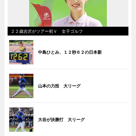
２２歳吉沢がツアー初Ｖ 女子ゴルフ
中島ひとみ、１２秒６２の日本新
山本の力投 大リーグ
大谷が決勝打 大リーグ