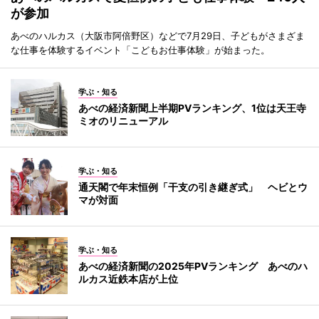
が参加
あべのハルカス（大阪市阿倍野区）などで7月29日、子どもがさまざま
な仕事を体験するイベント「こどもお仕事体験」が始まった。
学ぶ・知る
あべの経済新聞上半期PVランキング、1位は天王寺
ミオのリニューアル
学ぶ・知る
通天閣で年末恒例「干支の引き継ぎ式」 ヘビとウ
マが対面
学ぶ・知る
あべの経済新聞の2025年PVランキング あべのハ
ルカス近鉄本店が上位