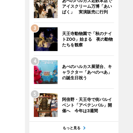
あべのハルカス近鉄本店で
アイスクリーム万博「あい
ぱく」 実演販売に行列
天王寺動物園で「秋のナイ
トZOO」始まる 夜の動物
たちを観察
あべのハルカス展望台、キ
ャラクター「あべのべあ」
の誕生日祝う
阿倍野・天王寺で街バルイ
ベント「アベテンバル」開
催へ 今年は3週間
もっと見る