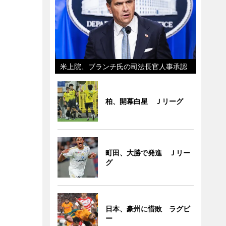
米上院、ブランチ氏の司法長官人事承認
柏、開幕白星 Ｊリーグ
町田、大勝で発進 Ｊリー
グ
日本、豪州に惜敗 ラグビ
ー