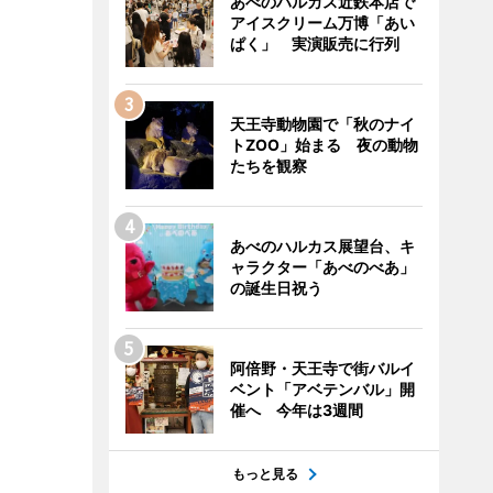
あべのハルカス近鉄本店で
アイスクリーム万博「あい
ぱく」 実演販売に行列
天王寺動物園で「秋のナイ
トZOO」始まる 夜の動物
たちを観察
あべのハルカス展望台、キ
ャラクター「あべのべあ」
の誕生日祝う
阿倍野・天王寺で街バルイ
ベント「アベテンバル」開
催へ 今年は3週間
もっと見る