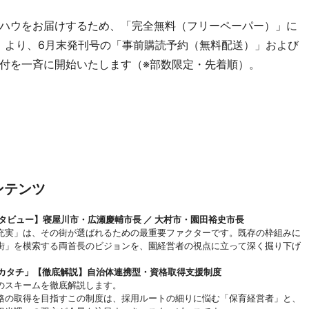
ハウをお届けするため、「完全無料（フリーペーパー）」に
木）より、6月末発刊号の「事前購読予約（無料配送）」および
付を一斉に開始いたします（※部数限定・先着順）。
ンテンツ
ンタビュー】寝屋川市・広瀬慶輔市長 ／ 大村市・園田裕史市長
充実」は、その街が選ばれるための最重要ファクターです。既存の枠組みに
街」を模索する両首長のビジョンを、園経営者の視点に立って深く掘り下げ
いカタチ」【徹底解説】自治体連携型・資格取得支援制度
のスキームを徹底解説します。
格の取得を目指すこの制度は、採用ルートの細りに悩む「保育経営者」と、