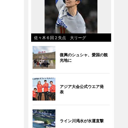
佐々木６回２失点 大リーグ
復興のシュシャ、愛国の観
光地に
アジア大会公式ウエア発
表
ライン川渇水が水運直撃