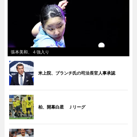
張本美和、４強入り
米上院、ブランチ氏の司法長官人事承認
柏、開幕白星 Ｊリーグ