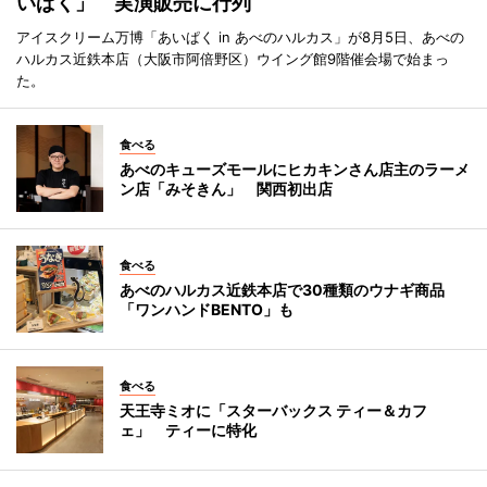
いぱく」 実演販売に行列
アイスクリーム万博「あいぱく in あべのハルカス」が8月5日、あべの
ハルカス近鉄本店（大阪市阿倍野区）ウイング館9階催会場で始まっ
た。
食べる
あべのキューズモールにヒカキンさん店主のラーメ
ン店「みそきん」 関西初出店
食べる
あべのハルカス近鉄本店で30種類のウナギ商品
「ワンハンドBENTO」も
食べる
天王寺ミオに「スターバックス ティー＆カフ
ェ」 ティーに特化