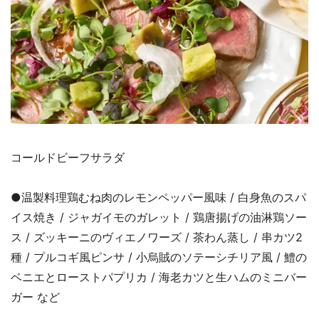
コールドビーフサラダ
●温製料理鶏むね肉のレモンペッパー風味 / 白身魚のスパ
イス焼き / ジャガイモのガレット / 鶏唐揚げの油淋鶏ソー
ス / ズッキーニのヴィエノワーズ / 茶わん蒸し / 串カツ2
種 / プルコギ風ピンサ / 小烏賊のソテーシチリア風 / 鱧の
ベニエとローストパプリカ / 海老カツと生ハムのミニバー
ガー など