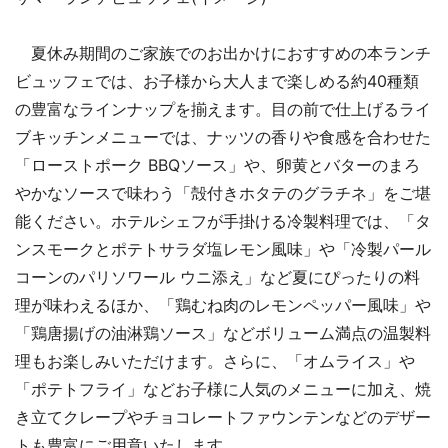
夏休み期間のご家族でのお出かけにおすすめの本ランチ
ビュッフェでは、お子様から大人まで楽しめる約40種類
の豊富なラインナップを揃えます。目の前で仕上げるライ
ブキッチンメニューでは、ナッツの香りや食感を合わせた
「ローストポーク BBQソース」や、卵黄とバターのまろ
やかなソースで味わう「殻付きホタテのグラチネ」をご堪
能ください。ホテルシェフが手掛ける冷製料理では、「タ
ンスモークとポテトサラダ塩レモン風味」や「冷製パール
コーンのパリソワール ウニ添え」など夏にぴったりの料
理が味わえるほか、「鶏むね肉のレモンペッパー風味」や
「鶏唐揚げの油淋鶏ソース」などボリューム満点の温製料
理もお楽しみいただけます。さらに、「オムライス」や
「ポテトフライ」などお子様に人気のメニューに加え、焼
き立てクレープやチョコレートファウンテンなどのデザー
トも豊富にご用意いたします。