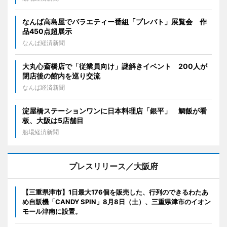
なんば高島屋でバラエティー番組「プレバト」展覧会 作
品450点超展示
なんば経済新聞
大丸心斎橋店で「従業員向け」謎解きイベント 200人が
閉店後の館内を巡り交流
なんば経済新聞
淀屋橋ステーションワンに日本料理店「銀平」 鯛飯が看
板、大阪は5店舗目
船場経済新聞
プレスリリース／大阪府
【三重県津市】1日最大176個を販売した、行列のできるわたあ
め自販機「CANDY SPIN」8月8日（土）、三重県津市のイオン
モール津南に設置。