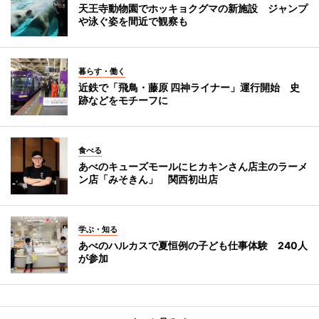
天王寺動物園でホッキョクグマの新施設 ジャンプ
や泳ぐ姿を間近で観察も
暮らす・働く
近鉄で「飛鳥・藤原 四神ライナー」運行開始 史
跡などをモチーフに
食べる
あべのキューズモールにヒカキンさん店主のラーメ
ン店「みそきん」 関西初出店
学ぶ・知る
あべのハルカスで夏恒例の子ども仕事体験 240人
が参加