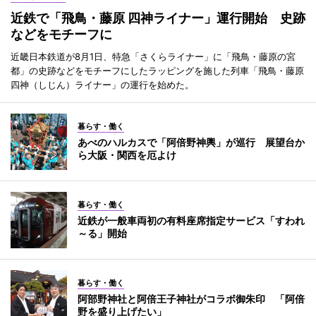
近鉄で「飛鳥・藤原 四神ライナー」運行開始 史跡
などをモチーフに
近畿日本鉄道が8月1日、特急「さくらライナー」に「飛鳥・藤原の宮
都」の史跡などをモチーフにしたラッピングを施した列車「飛鳥・藤原
四神（しじん）ライナー」の運行を始めた。
暮らす・働く
あべのハルカスで「阿倍野神輿」が巡行 展望台か
ら大阪・関西を厄よけ
暮らす・働く
近鉄が一般車両初の有料座席指定サービス「すわれ
～る」開始
暮らす・働く
阿部野神社と阿倍王子神社がコラボ御朱印 「阿倍
野を盛り上げたい」