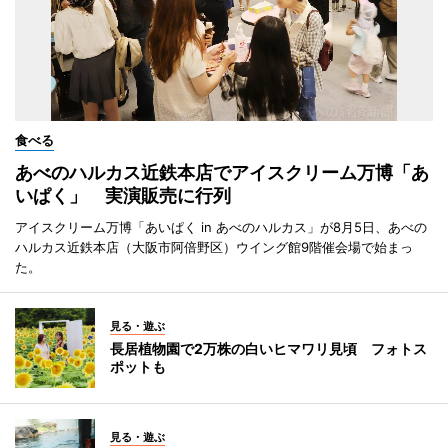
食べる
あべのハルカス近鉄本店でアイスクリーム万博「あ
いぱく」 実演販売に行列
アイスクリーム万博「あいぱく in あべのハルカス」が8月5日、あべの
ハルカス近鉄本店（大阪市阿倍野区）ウイング館9階催会場で始まっ
た。
見る・遊ぶ
長居植物園で2万株の白いヒマワリ見頃 フォトス
ポットも
見る・遊ぶ