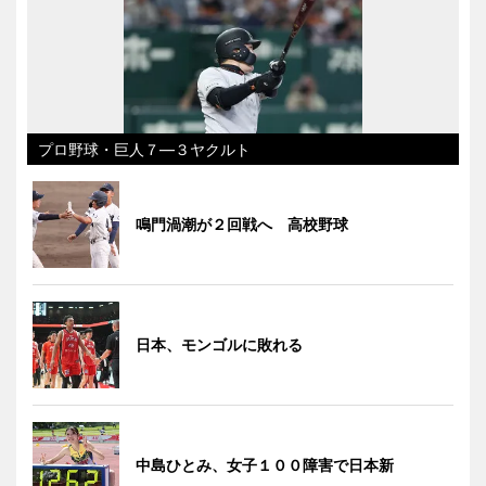
プロ野球・巨人７―３ヤクルト
鳴門渦潮が２回戦へ 高校野球
日本、モンゴルに敗れる
中島ひとみ、女子１００障害で日本新