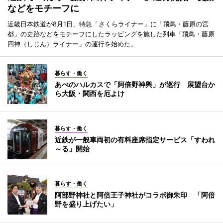
などをモチーフに
近畿日本鉄道が8月1日、特急「さくらライナー」に「飛鳥・藤原の宮
都」の史跡などをモチーフにしたラッピングを施した列車「飛鳥・藤原
四神（しじん）ライナー」の運行を始めた。
暮らす・働く
あべのハルカスで「阿倍野神輿」が巡行 展望台か
ら大阪・関西を厄よけ
暮らす・働く
近鉄が一般車両初の有料座席指定サービス「すわれ
～る」開始
暮らす・働く
阿部野神社と阿倍王子神社がコラボ御朱印 「阿倍
野を盛り上げたい」