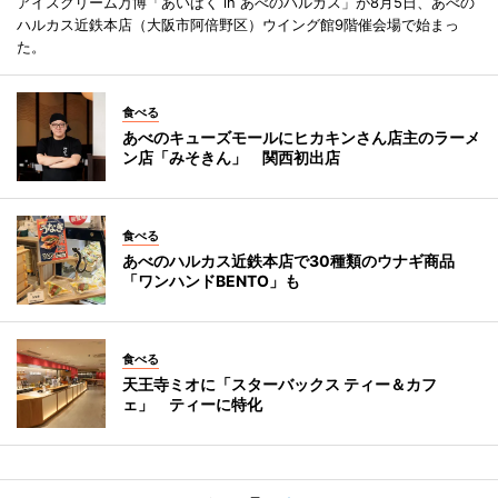
アイスクリーム万博「あいぱく in あべのハルカス」が8月5日、あべの
ハルカス近鉄本店（大阪市阿倍野区）ウイング館9階催会場で始まっ
た。
食べる
あべのキューズモールにヒカキンさん店主のラーメ
ン店「みそきん」 関西初出店
食べる
あべのハルカス近鉄本店で30種類のウナギ商品
「ワンハンドBENTO」も
食べる
天王寺ミオに「スターバックス ティー＆カフ
ェ」 ティーに特化