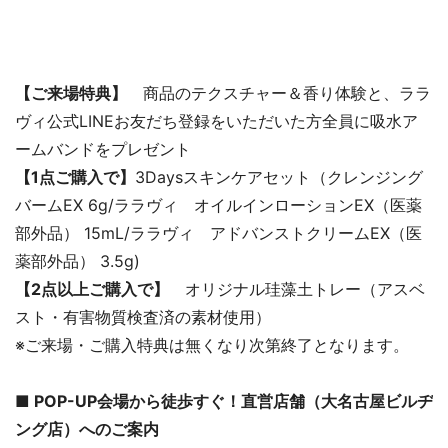
【ご来場特典】
商品のテクスチャー＆香り体験と、ララ
ヴィ公式LINEお友だち登録をいただいた方全員に吸水ア
ームバンドをプレゼント
【1点ご購入で】
3Daysスキンケアセット（クレンジング
バームEX 6g/ララヴィ オイルインローションEX（医薬
部外品） 15mL/ララヴィ アドバンストクリームEX（医
薬部外品） 3.5g)
【2点以上ご購入で】
オリジナル珪藻土トレー（アスベ
スト・有害物質検査済の素材使用）
※ご来場・ご購入特典は無くなり次第終了となります。
■ POP-UP会場から徒歩すぐ！直営店舗（大名古屋ビルヂ
ング店）へのご案内