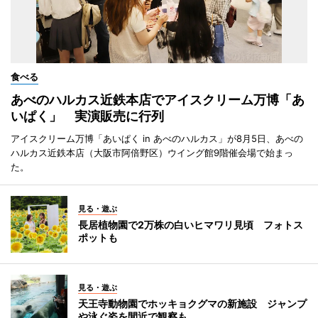
食べる
あべのハルカス近鉄本店でアイスクリーム万博「あ
いぱく」 実演販売に行列
アイスクリーム万博「あいぱく in あべのハルカス」が8月5日、あべの
ハルカス近鉄本店（大阪市阿倍野区）ウイング館9階催会場で始まっ
た。
見る・遊ぶ
長居植物園で2万株の白いヒマワリ見頃 フォトス
ポットも
見る・遊ぶ
天王寺動物園でホッキョクグマの新施設 ジャンプ
や泳ぐ姿を間近で観察も