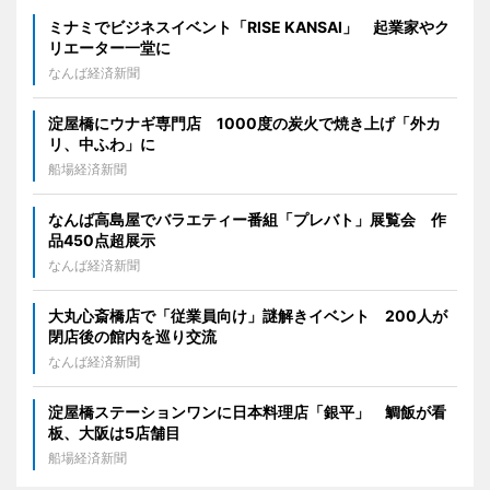
ミナミでビジネスイベント「RISE KANSAI」 起業家やク
リエーター一堂に
なんば経済新聞
淀屋橋にウナギ専門店 1000度の炭火で焼き上げ「外カ
リ、中ふわ」に
船場経済新聞
なんば高島屋でバラエティー番組「プレバト」展覧会 作
品450点超展示
なんば経済新聞
大丸心斎橋店で「従業員向け」謎解きイベント 200人が
閉店後の館内を巡り交流
なんば経済新聞
淀屋橋ステーションワンに日本料理店「銀平」 鯛飯が看
板、大阪は5店舗目
船場経済新聞