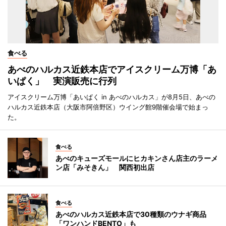
食べる
あべのハルカス近鉄本店でアイスクリーム万博「あ
いぱく」 実演販売に行列
アイスクリーム万博「あいぱく in あべのハルカス」が8月5日、あべの
ハルカス近鉄本店（大阪市阿倍野区）ウイング館9階催会場で始まっ
た。
食べる
あべのキューズモールにヒカキンさん店主のラーメ
ン店「みそきん」 関西初出店
食べる
あべのハルカス近鉄本店で30種類のウナギ商品
「ワンハンドBENTO」も