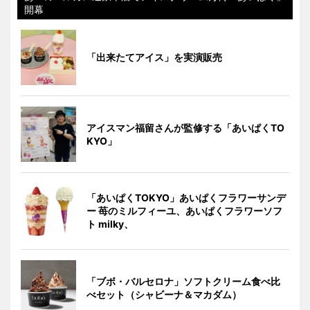
開幕
「出来たてアイス」を実演販売
アイスマン福留さんが監修する「あいぱくTO
KYO」
「あいぱくTOKYO」あいぱくフラワーサンデ
ー 苺のミルフィーユ、あいぱくフラワーソフ
ト milky、
「ブボ・バルセロナ」ソフトクリーム食べ比
べセット（シャビーナ＆マカダム）