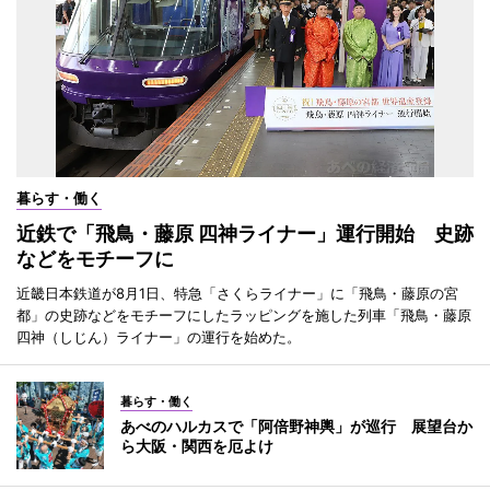
暮らす・働く
近鉄で「飛鳥・藤原 四神ライナー」運行開始 史跡
などをモチーフに
近畿日本鉄道が8月1日、特急「さくらライナー」に「飛鳥・藤原の宮
都」の史跡などをモチーフにしたラッピングを施した列車「飛鳥・藤原
四神（しじん）ライナー」の運行を始めた。
暮らす・働く
あべのハルカスで「阿倍野神輿」が巡行 展望台か
ら大阪・関西を厄よけ