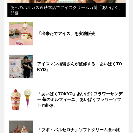
あべのハルカス近鉄本店でアイスクリーム万博「あいぱく」
開幕
「出来たてアイス」を実演販売
アイスマン福留さんが監修する「あいぱくTO
KYO」
「あいぱくTOKYO」あいぱくフラワーサンデ
ー 苺のミルフィーユ、あいぱくフラワーソフ
ト milky、
「ブボ・バルセロナ」ソフトクリーム食べ比