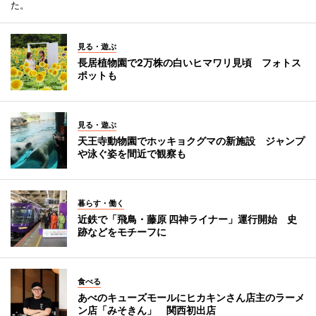
た。
見る・遊ぶ
長居植物園で2万株の白いヒマワリ見頃 フォトス
ポットも
見る・遊ぶ
天王寺動物園でホッキョクグマの新施設 ジャンプ
や泳ぐ姿を間近で観察も
暮らす・働く
近鉄で「飛鳥・藤原 四神ライナー」運行開始 史
跡などをモチーフに
食べる
あべのキューズモールにヒカキンさん店主のラーメ
ン店「みそきん」 関西初出店