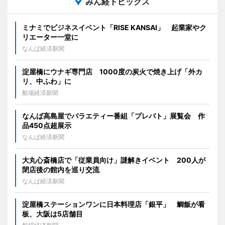
みん経トピックス
ミナミでビジネスイベント「RISE KANSAI」 起業家やク
リエーター一堂に
なんば経済新聞
淀屋橋にウナギ専門店 1000度の炭火で焼き上げ「外カ
リ、中ふわ」に
船場経済新聞
なんば高島屋でバラエティー番組「プレバト」展覧会 作
品450点超展示
なんば経済新聞
大丸心斎橋店で「従業員向け」謎解きイベント 200人が
閉店後の館内を巡り交流
なんば経済新聞
淀屋橋ステーションワンに日本料理店「銀平」 鯛飯が看
板、大阪は5店舗目