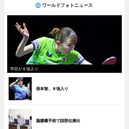
ワールドフォトニュース
早田が８強入り
張本智、８強入り
脳腫瘍手術で誤部位摘出