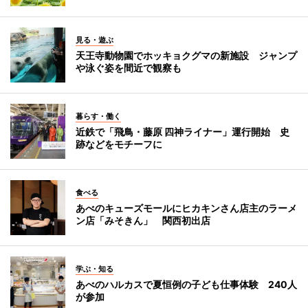
見る・遊ぶ
天王寺動物園でホッキョクグマの新施設 ジャンプ
や泳ぐ姿を間近で観察も
暮らす・働く
近鉄で「飛鳥・藤原 四神ライナー」運行開始 史
跡などをモチーフに
食べる
あべのキューズモールにヒカキンさん店主のラーメ
ン店「みそきん」 関西初出店
学ぶ・知る
あべのハルカスで夏恒例の子ども仕事体験 240人
が参加