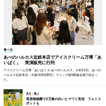
食べる
あべのハルカス近鉄本店でアイスクリーム万博「あ
いぱく」 実演販売に行列
アイスクリーム万博「あいぱく in あべのハルカス」が8月5日、あべの
ハルカス近鉄本店（大阪市阿倍野区）ウイング館9階催会場で始まっ
た。
見る・遊ぶ
長居植物園で2万株の白いヒマワリ見頃 フォトス
ポットも