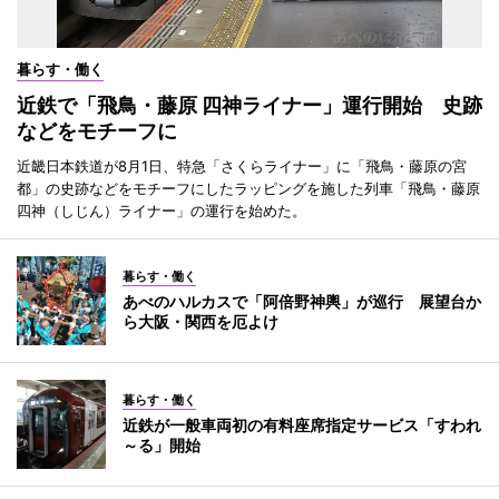
暮らす・働く
近鉄で「飛鳥・藤原 四神ライナー」運行開始 史跡
などをモチーフに
近畿日本鉄道が8月1日、特急「さくらライナー」に「飛鳥・藤原の宮
都」の史跡などをモチーフにしたラッピングを施した列車「飛鳥・藤原
四神（しじん）ライナー」の運行を始めた。
暮らす・働く
あべのハルカスで「阿倍野神輿」が巡行 展望台か
ら大阪・関西を厄よけ
暮らす・働く
近鉄が一般車両初の有料座席指定サービス「すわれ
～る」開始