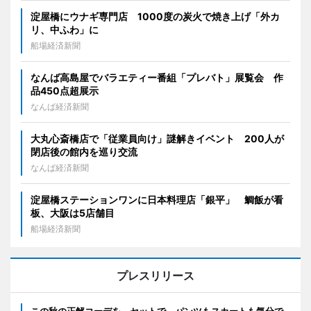
淀屋橋にウナギ専門店 1000度の炭火で焼き上げ「外カ
リ、中ふわ」に
船場経済新聞
なんば高島屋でバラエティー番組「プレバト」展覧会 作
品450点超展示
なんば経済新聞
大丸心斎橋店で「従業員向け」謎解きイベント 200人が
閉店後の館内を巡り交流
なんば経済新聞
淀屋橋ステーションワンに日本料理店「銀平」 鯛飯が看
板、大阪は5店舗目
船場経済新聞
プレスリリース
この秋の正解コーデを、セットで。パンツもスカートも気分で