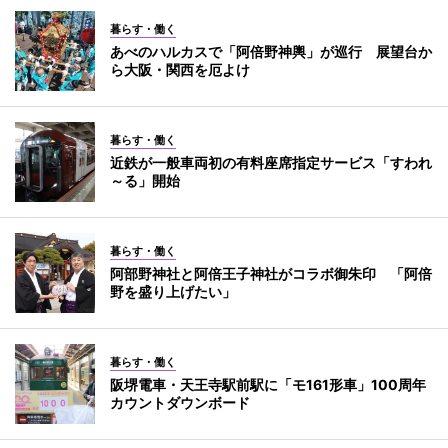
暮らす・働く
あべのハルカスで「阿倍野神輿」が巡行 展望台か
ら大阪・関西を厄よけ
暮らす・働く
近鉄が一般車両初の有料座席指定サービス「すわれ
～る」開始
暮らす・働く
阿部野神社と阿倍王子神社がコラボ御朱印 「阿倍
野を盛り上げたい」
暮らす・働く
阪堺電車・天王寺駅前駅に「モ161形車」100周年
カウントダウンボード