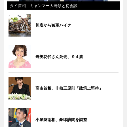
タイ首相、ミャンマー大統領と初会談
川底から独軍バイク
寿美花代さん死去、９４歳
高市首相、非核三原則「政策上堅持」
小泉防衛相、豪印訪問を調整