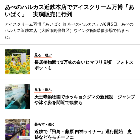
あべのハルカス近鉄本店でアイスクリーム万博「あ
いぱく」 実演販売に行列
アイスクリーム万博「あいぱく in あべのハルカス」が8月5日、あべの
ハルカス近鉄本店（大阪市阿倍野区）ウイング館9階催会場で始まっ
た。
見る・遊ぶ
長居植物園で2万株の白いヒマワリ見頃 フォトス
ポットも
見る・遊ぶ
天王寺動物園でホッキョクグマの新施設 ジャンプ
や泳ぐ姿を間近で観察も
暮らす・働く
近鉄で「飛鳥・藤原 四神ライナー」運行開始 史
跡などをモチーフに