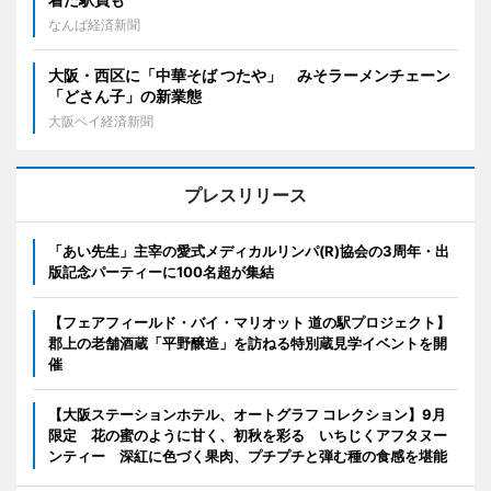
なんば経済新聞
大阪・西区に「中華そば つたや」 みそラーメンチェーン
「どさん子」の新業態
大阪ベイ経済新聞
プレスリリース
「あい先生」主宰の愛式メディカルリンパ(R)協会の3周年・出
版記念パーティーに100名超が集結
【フェアフィールド・バイ・マリオット 道の駅プロジェクト】
郡上の老舗酒蔵「平野醸造」を訪ねる特別蔵見学イベントを開
催
【大阪ステーションホテル、オートグラフ コレクション】9月
限定 花の蜜のように甘く、初秋を彩る いちじくアフタヌー
ンティー 深紅に色づく果肉、プチプチと弾む種の食感を堪能