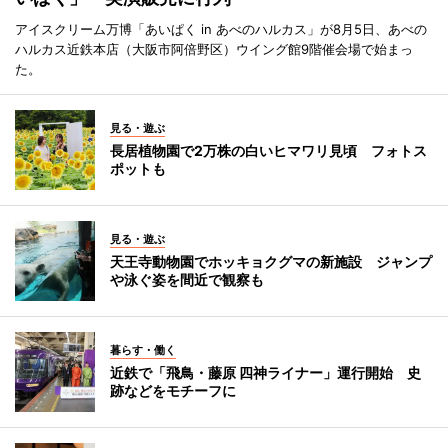
アイスクリーム万博「あいぱく in あべのハルカス」が8月5日、あべの
ハルカス近鉄本店（大阪市阿倍野区）ウイング館9階催会場で始まっ
た。
見る・遊ぶ
長居植物園で2万株の白いヒマワリ見頃 フォトス
ポットも
見る・遊ぶ
天王寺動物園でホッキョクグマの新施設 ジャンプ
や泳ぐ姿を間近で観察も
暮らす・働く
近鉄で「飛鳥・藤原 四神ライナー」運行開始 史
跡などをモチーフに