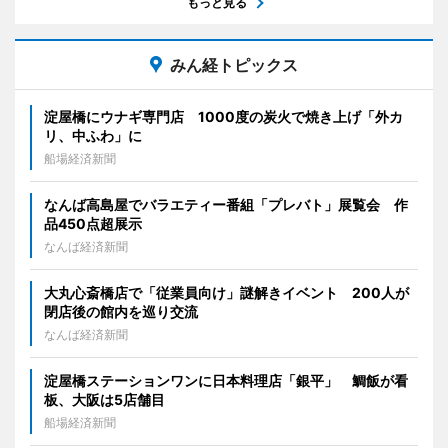
もっと見る
みん経トピックス
淀屋橋にウナギ専門店 1000度の炭火で焼き上げ「外カ
リ、中ふわ」に
船場経済新聞
なんば高島屋でバラエティー番組「プレバト」展覧会 作
品450点超展示
なんば経済新聞
大丸心斎橋店で「従業員向け」謎解きイベント 200人が
閉店後の館内を巡り交流
なんば経済新聞
淀屋橋ステーションワンに日本料理店「銀平」 鯛飯が看
板、大阪は5店舗目
船場経済新聞