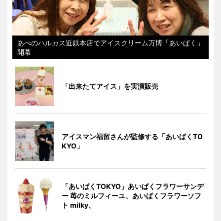
あべのハルカス近鉄本店でアイスクリーム万博「あいぱく」
開幕
「出来たてアイス」を実演販売
アイスマン福留さんが監修する「あいぱくTO
KYO」
「あいぱくTOKYO」あいぱくフラワーサンデ
ー 苺のミルフィーユ、あいぱくフラワーソフ
ト milky、