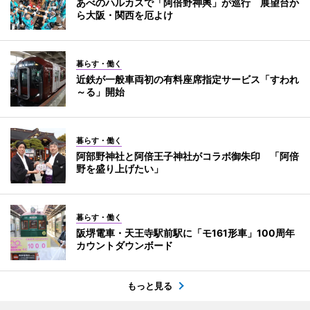
あべのハルカスで「阿倍野神輿」が巡行 展望台か
ら大阪・関西を厄よけ
暮らす・働く
近鉄が一般車両初の有料座席指定サービス「すわれ
～る」開始
暮らす・働く
阿部野神社と阿倍王子神社がコラボ御朱印 「阿倍
野を盛り上げたい」
暮らす・働く
阪堺電車・天王寺駅前駅に「モ161形車」100周年
カウントダウンボード
もっと見る