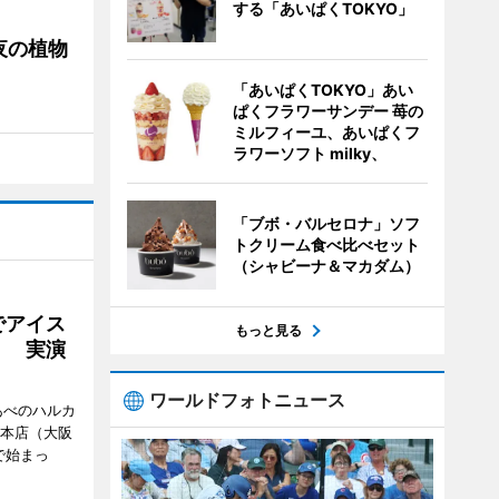
する「あいぱくTOKYO」
夜の植物
「あいぱくTOKYO」あい
ぱくフラワーサンデー 苺の
ミルフィーユ、あいぱくフ
ラワーソフト milky、
「ブボ・バルセロナ」ソフ
トクリーム食べ比べセット
（シャビーナ＆マカダム）
でアイス
もっと見る
」 実演
ワールドフォトニュース
あべのハルカ
鉄本店（大阪
で始まっ