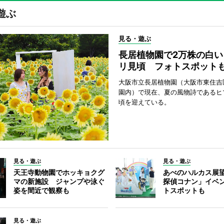
遊ぶ
見る・遊ぶ
長居植物園で2万株の白い
リ見頃 フォトスポット
大阪市立長居植物園（大阪市東住吉
園内）で現在、夏の風物詩であるヒ
頃を迎えている。
見る・遊ぶ
見る・遊ぶ
天王寺動物園でホッキョクグ
あべのハルカス展
マの新施設 ジャンプや泳ぐ
探偵コナン」イベ
姿を間近で観察も
トスポットも
見る・遊ぶ