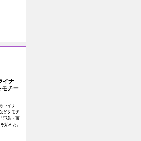
ライナ
をモチー
らライナ
などをモチ
「飛鳥・藤
行を始めた。