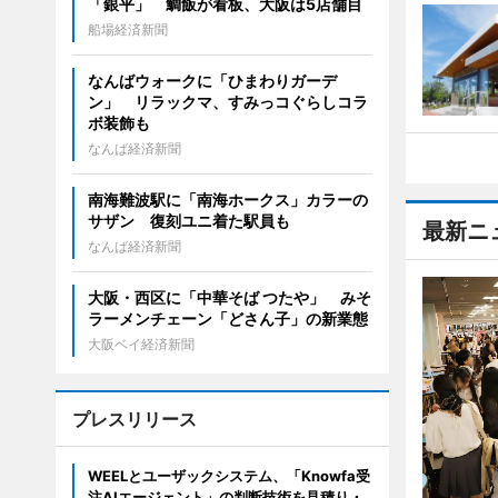
「銀平」 鯛飯が看板、大阪は5店舗目
船場経済新聞
なんばウォークに「ひまわりガーデ
ン」 リラックマ、すみっコぐらしコラ
ボ装飾も
なんば経済新聞
南海難波駅に「南海ホークス」カラーの
サザン 復刻ユニ着た駅員も
最新ニ
なんば経済新聞
大阪・西区に「中華そば つたや」 みそ
ラーメンチェーン「どさん子」の新業態
大阪ベイ経済新聞
プレスリリース
WEELとユーザックシステム、「Knowfa受
注AIエージェント」の判断技術を見積り・