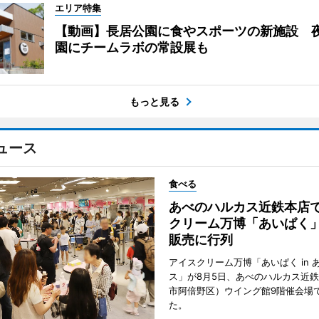
エリア特集
【動画】長居公園に食やスポーツの新施設 
園にチームラボの常設展も
もっと見る
ュース
食べる
あべのハルカス近鉄本店
クリーム万博「あいぱく
販売に行列
アイスクリーム万博「あいぱく in 
ス」が8月5日、あべのハルカス近
市阿倍野区）ウイング館9階催会場
た。