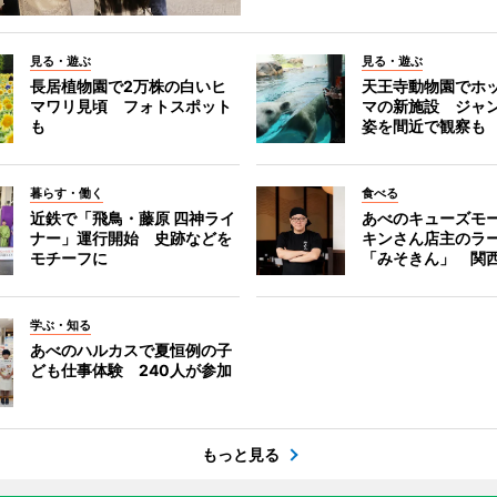
見る・遊ぶ
見る・遊ぶ
長居植物園で2万株の白いヒ
天王寺動物園でホ
マワリ見頃 フォトスポット
マの新施設 ジャ
も
姿を間近で観察も
暮らす・働く
食べる
近鉄で「飛鳥・藤原 四神ライ
あべのキューズモ
ナー」運行開始 史跡などを
キンさん店主のラ
モチーフに
「みそきん」 関
学ぶ・知る
あべのハルカスで夏恒例の子
ども仕事体験 240人が参加
もっと見る