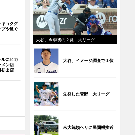
ッキョクグ
ンプや泳ぐ
大谷、今季初の２発 大リーグ
ールにヒカ
大谷、イメージ調査で１位
ーメン店
西初出店
先発した菅野 大リーグ
米大統領ヘリに民間機接近