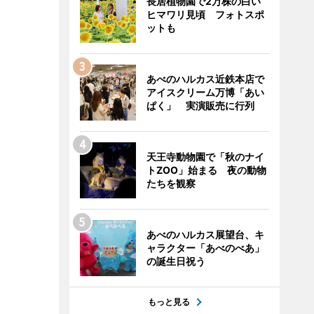
長居植物園で2万株の白い
ヒマワリ見頃 フォトスポ
ットも
あべのハルカス近鉄本店で
アイスクリーム万博「あい
ぱく」 実演販売に行列
天王寺動物園で「秋のナイ
トZOO」始まる 夜の動物
たちを観察
あべのハルカス展望台、キ
ャラクター「あべのべあ」
の誕生日祝う
もっと見る