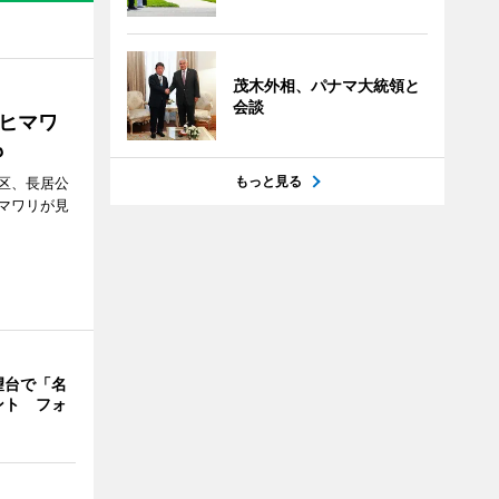
茂木外相、パナマ大統領と
会談
ヒマワ
も
もっと見る
区、長居公
マワリが見
望台で「名
ント フォ