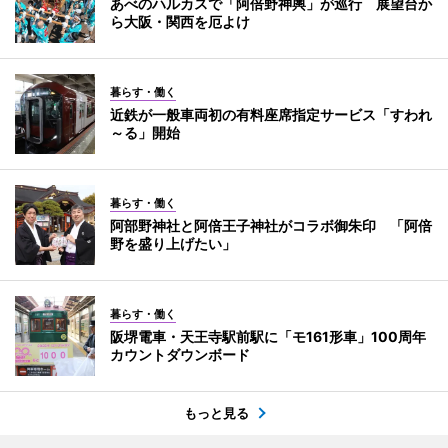
あべのハルカスで「阿倍野神輿」が巡行 展望台か
ら大阪・関西を厄よけ
暮らす・働く
近鉄が一般車両初の有料座席指定サービス「すわれ
～る」開始
暮らす・働く
阿部野神社と阿倍王子神社がコラボ御朱印 「阿倍
野を盛り上げたい」
暮らす・働く
阪堺電車・天王寺駅前駅に「モ161形車」100周年
カウントダウンボード
もっと見る