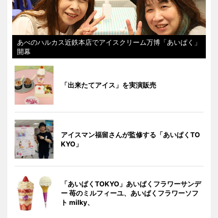
あべのハルカス近鉄本店でアイスクリーム万博「あいぱく」
開幕
「出来たてアイス」を実演販売
アイスマン福留さんが監修する「あいぱくTO
KYO」
「あいぱくTOKYO」あいぱくフラワーサンデ
ー 苺のミルフィーユ、あいぱくフラワーソフ
ト milky、