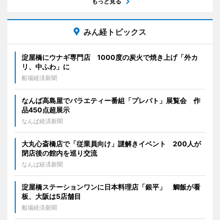
もっと見る
みん経トピックス
淀屋橋にウナギ専門店 1000度の炭火で焼き上げ「外カ
リ、中ふわ」に
船場経済新聞
なんば高島屋でバラエティー番組「プレバト」展覧会 作
品450点超展示
なんば経済新聞
大丸心斎橋店で「従業員向け」謎解きイベント 200人が
閉店後の館内を巡り交流
なんば経済新聞
淀屋橋ステーションワンに日本料理店「銀平」 鯛飯が看
板、大阪は5店舗目
船場経済新聞