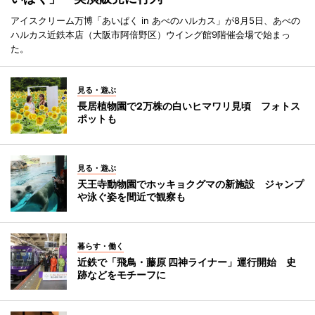
アイスクリーム万博「あいぱく in あべのハルカス」が8月5日、あべの
ハルカス近鉄本店（大阪市阿倍野区）ウイング館9階催会場で始まっ
た。
見る・遊ぶ
長居植物園で2万株の白いヒマワリ見頃 フォトス
ポットも
見る・遊ぶ
天王寺動物園でホッキョクグマの新施設 ジャンプ
や泳ぐ姿を間近で観察も
暮らす・働く
近鉄で「飛鳥・藤原 四神ライナー」運行開始 史
跡などをモチーフに