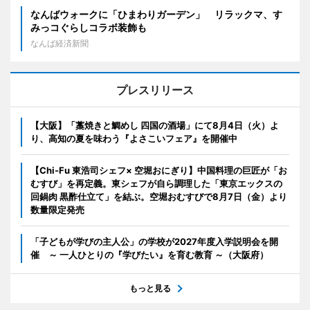
なんばウォークに「ひまわりガーデン」 リラックマ、す
みっコぐらしコラボ装飾も
なんば経済新聞
プレスリリース
【大阪】「藁焼きと鯛めし 四国の酒場」にて8月4日（火）よ
り、高知の夏を味わう『よさこいフェア』を開催中
【Chi-Fu 東浩司シェフ× 空堀おにぎり】中国料理の巨匠が「お
むすび」を再定義。東シェフが自ら調理した「東京エックスの
回鍋肉 黒酢仕立て」を結ぶ。空堀おむすびで8月7日（金）より
数量限定発売
「子どもが学びの主人公」の学校が2027年度入学説明会を開
催 ～ 一人ひとりの『学びたい』を育む教育 ～（大阪府）
もっと見る