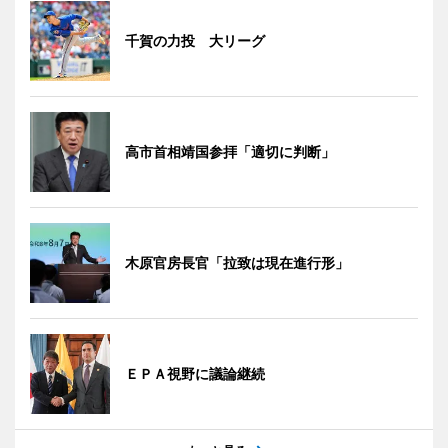
千賀の力投 大リーグ
高市首相靖国参拝「適切に判断」
木原官房長官「拉致は現在進行形」
ＥＰＡ視野に議論継続