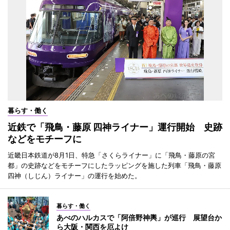
暮らす・働く
近鉄で「飛鳥・藤原 四神ライナー」運行開始 史跡
などをモチーフに
近畿日本鉄道が8月1日、特急「さくらライナー」に「飛鳥・藤原の宮
都」の史跡などをモチーフにしたラッピングを施した列車「飛鳥・藤原
四神（しじん）ライナー」の運行を始めた。
暮らす・働く
あべのハルカスで「阿倍野神輿」が巡行 展望台か
ら大阪・関西を厄よけ