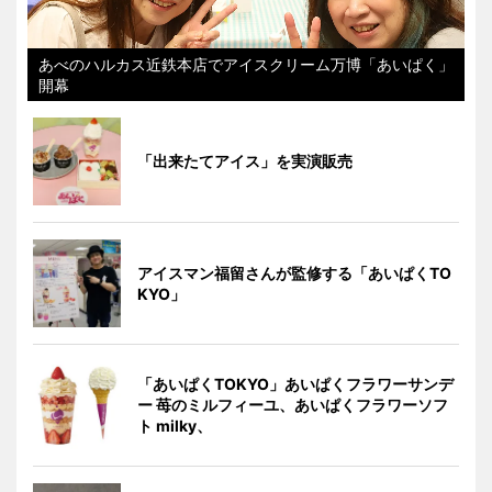
あべのハルカス近鉄本店でアイスクリーム万博「あいぱく」
開幕
「出来たてアイス」を実演販売
アイスマン福留さんが監修する「あいぱくTO
KYO」
「あいぱくTOKYO」あいぱくフラワーサンデ
ー 苺のミルフィーユ、あいぱくフラワーソフ
ト milky、