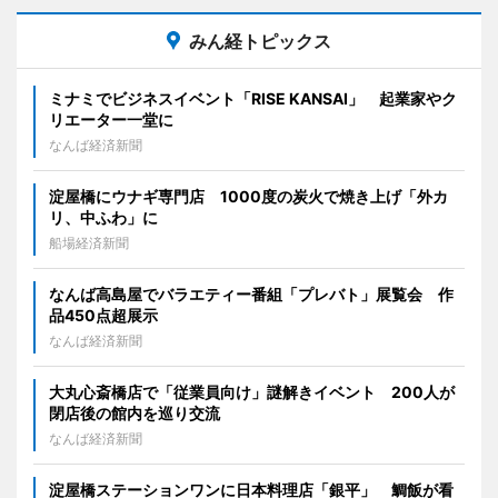
みん経トピックス
ミナミでビジネスイベント「RISE KANSAI」 起業家やク
リエーター一堂に
なんば経済新聞
淀屋橋にウナギ専門店 1000度の炭火で焼き上げ「外カ
リ、中ふわ」に
船場経済新聞
なんば高島屋でバラエティー番組「プレバト」展覧会 作
品450点超展示
なんば経済新聞
大丸心斎橋店で「従業員向け」謎解きイベント 200人が
閉店後の館内を巡り交流
なんば経済新聞
淀屋橋ステーションワンに日本料理店「銀平」 鯛飯が看