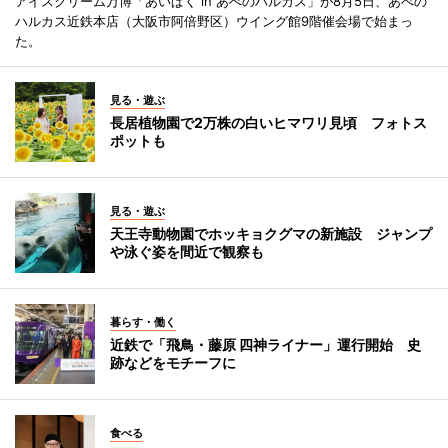
アイスクリーム万博「あいぱく in あべのハルカス」が8月5日、あべの
ハルカス近鉄本店（大阪市阿倍野区）ウイング館9階催会場で始まっ
た。
見る・遊ぶ
長居植物園で2万株の白いヒマワリ見頃 フォトス
ポットも
見る・遊ぶ
天王寺動物園でホッキョクグマの新施設 ジャンプ
や泳ぐ姿を間近で観察も
暮らす・働く
近鉄で「飛鳥・藤原 四神ライナー」運行開始 史
跡などをモチーフに
食べる