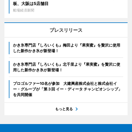
板、大阪は5店舗目
船場経済新聞
プレスリリース
かき氷専門店『しろいくも』梅田より『果実蜜』を贅沢に使用
した新作かき氷が新登場！
かき氷専門店『しろいくも』北千里より『果実蜜』を贅沢に使
用した新作かき氷が新登場！
プロゴルファー10名が参加 大建興産株式会社と株式会社イ
ー・グルーブが「第３回 イー・ディータ チャンピオンシップ」
を共同開催
もっと見る