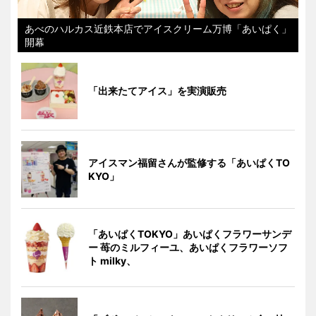
あべのハルカス近鉄本店でアイスクリーム万博「あいぱく」
開幕
「出来たてアイス」を実演販売
アイスマン福留さんが監修する「あいぱくTO
KYO」
「あいぱくTOKYO」あいぱくフラワーサンデ
ー 苺のミルフィーユ、あいぱくフラワーソフ
ト milky、