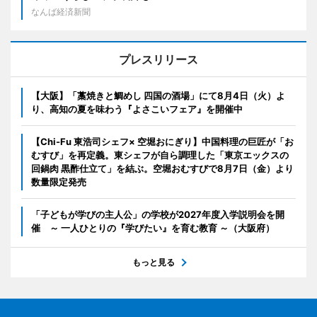
なんば経済新聞
プレスリリース
【大阪】「藁焼きと鯛めし 四国の酒場」にて8月4日（火）よ
り、高知の夏を味わう『よさこいフェア』を開催中
【Chi-Fu 東浩司シェフ× 空堀おにぎり】中国料理の巨匠が「お
むすび」を再定義。東シェフが自ら調理した「東京エックスの
回鍋肉 黒酢仕立て」を結ぶ。空堀おむすびで8月7日（金）より
数量限定発売
「子どもが学びの主人公」の学校が2027年度入学説明会を開
催 ～ 一人ひとりの『学びたい』を育む教育 ～（大阪府）
もっと見る