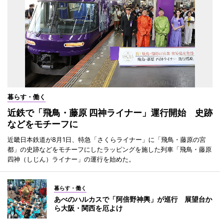
暮らす・働く
近鉄で「飛鳥・藤原 四神ライナー」運行開始 史跡
などをモチーフに
近畿日本鉄道が8月1日、特急「さくらライナー」に「飛鳥・藤原の宮
都」の史跡などをモチーフにしたラッピングを施した列車「飛鳥・藤原
四神（しじん）ライナー」の運行を始めた。
暮らす・働く
あべのハルカスで「阿倍野神輿」が巡行 展望台か
ら大阪・関西を厄よけ