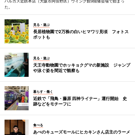
ハルカス近鉄本店（大阪市阿倍野区）ウイング館9階催会場で始まっ
た。
見る・遊ぶ
長居植物園で2万株の白いヒマワリ見頃 フォトス
ポットも
見る・遊ぶ
天王寺動物園でホッキョクグマの新施設 ジャンプ
や泳ぐ姿を間近で観察も
暮らす・働く
近鉄で「飛鳥・藤原 四神ライナー」運行開始 史
跡などをモチーフに
食べる
あべのキューズモールにヒカキンさん店主のラーメ