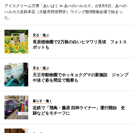
アイスクリーム万博「あいぱく in あべのハルカス」が8月5日、あべの
ハルカス近鉄本店（大阪市阿倍野区）ウイング館9階催会場で始まっ
た。
見る・遊ぶ
長居植物園で2万株の白いヒマワリ見頃 フォトス
ポットも
見る・遊ぶ
天王寺動物園でホッキョクグマの新施設 ジャンプ
や泳ぐ姿を間近で観察も
暮らす・働く
近鉄で「飛鳥・藤原 四神ライナー」運行開始 史
跡などをモチーフに