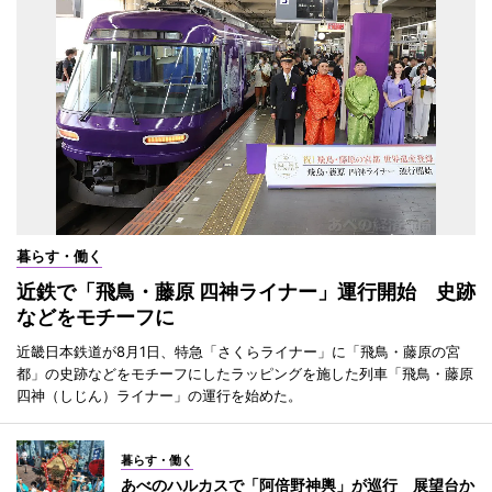
暮らす・働く
近鉄で「飛鳥・藤原 四神ライナー」運行開始 史跡
などをモチーフに
近畿日本鉄道が8月1日、特急「さくらライナー」に「飛鳥・藤原の宮
都」の史跡などをモチーフにしたラッピングを施した列車「飛鳥・藤原
四神（しじん）ライナー」の運行を始めた。
暮らす・働く
あべのハルカスで「阿倍野神輿」が巡行 展望台か