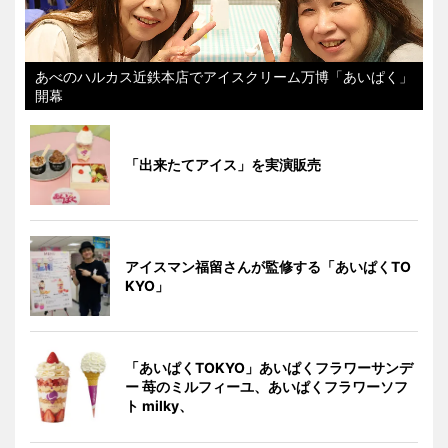
あべのハルカス近鉄本店でアイスクリーム万博「あいぱく」
開幕
「出来たてアイス」を実演販売
アイスマン福留さんが監修する「あいぱくTO
KYO」
「あいぱくTOKYO」あいぱくフラワーサンデ
ー 苺のミルフィーユ、あいぱくフラワーソフ
ト milky、