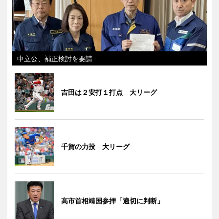
中立公、補正検討を要請
吉田は２安打１打点 大リーグ
千賀の力投 大リーグ
高市首相靖国参拝「適切に判断」