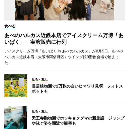
食べる
あべのハルカス近鉄本店でアイスクリーム万博「あ
いぱく」 実演販売に行列
アイスクリーム万博「あいぱく in あべのハルカス」が8月5日、あべの
ハルカス近鉄本店（大阪市阿倍野区）ウイング館9階催会場で始まっ
た。
見る・遊ぶ
長居植物園で2万株の白いヒマワリ見頃 フォトス
ポットも
見る・遊ぶ
天王寺動物園でホッキョクグマの新施設 ジャンプ
や泳ぐ姿を間近で観察も