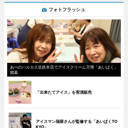
フォトフラッシュ
あべのハルカス近鉄本店でアイスクリーム万博「あいぱく」
開幕
「出来たてアイス」を実演販売
アイスマン福留さんが監修する「あいぱくTO
KYO」