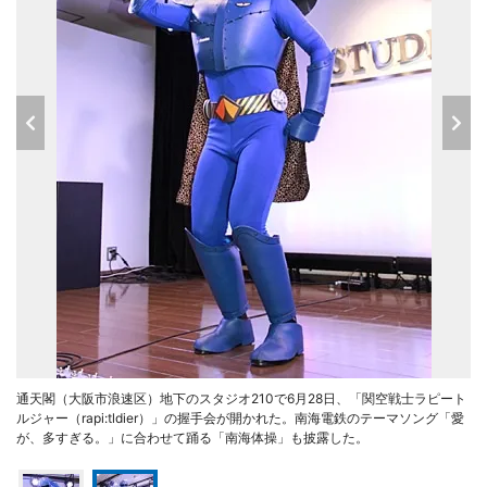
通天閣（大阪市浪速区）地下のスタジオ210で6月28日、「関空戦士ラピート
ルジャー（rapi:tldier）」の握手会が開かれた。南海電鉄のテーマソング「愛
が、多すぎる。」に合わせて踊る「南海体操」も披露した。