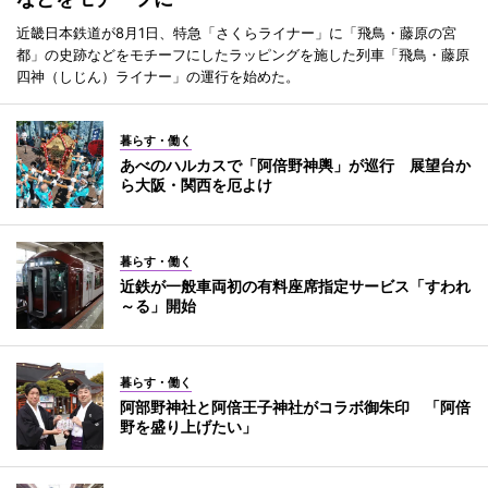
近畿日本鉄道が8月1日、特急「さくらライナー」に「飛鳥・藤原の宮
都」の史跡などをモチーフにしたラッピングを施した列車「飛鳥・藤原
四神（しじん）ライナー」の運行を始めた。
暮らす・働く
あべのハルカスで「阿倍野神輿」が巡行 展望台か
ら大阪・関西を厄よけ
暮らす・働く
近鉄が一般車両初の有料座席指定サービス「すわれ
～る」開始
暮らす・働く
阿部野神社と阿倍王子神社がコラボ御朱印 「阿倍
野を盛り上げたい」