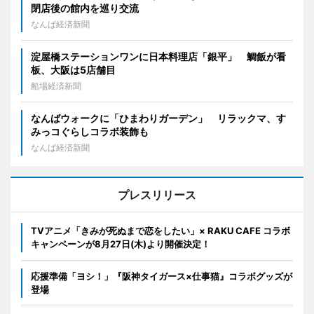
閉店後の館内を巡り交流
なんば経済新聞
淀屋橋ステーションワンに日本料理店「銀平」 鯛飯が看
板、大阪は5店舗目
船場経済新聞
なんばウォークに「ひまわりガーデン」 リラックマ、す
みっコぐらしコラボ装飾も
なんば経済新聞
プレスリリース
TVアニメ「きみが死ぬまで恋をしたい」× RAKU CAFE コラボ
キャンペーンが8月27日(木)より開催決定！
応援準備「ヨシ！」『阪神タイガース×仕事猫』コラボグッズが
登場