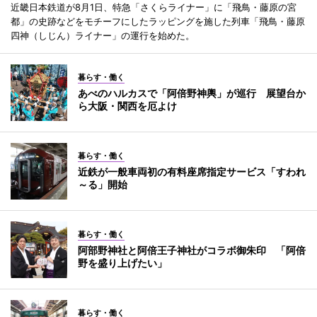
近畿日本鉄道が8月1日、特急「さくらライナー」に「飛鳥・藤原の宮
都」の史跡などをモチーフにしたラッピングを施した列車「飛鳥・藤原
四神（しじん）ライナー」の運行を始めた。
暮らす・働く
あべのハルカスで「阿倍野神輿」が巡行 展望台か
ら大阪・関西を厄よけ
暮らす・働く
近鉄が一般車両初の有料座席指定サービス「すわれ
～る」開始
暮らす・働く
阿部野神社と阿倍王子神社がコラボ御朱印 「阿倍
野を盛り上げたい」
暮らす・働く