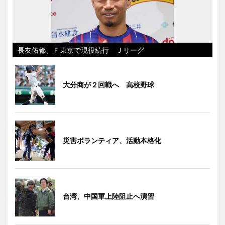
長友佑都、Ｆ東京で現役続行 Ｊリーグ
大分商が２回戦へ 高校野球
災害ボランティア、活動本格化
台湾、中国軍上陸阻止へ演習