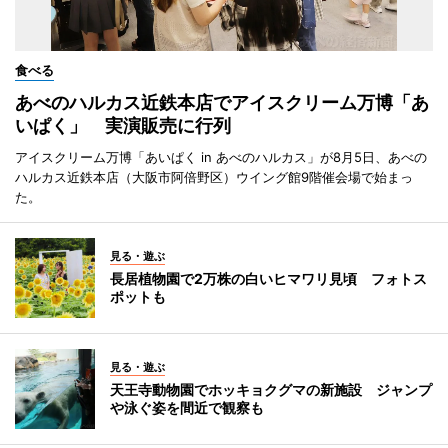
食べる
あべのハルカス近鉄本店でアイスクリーム万博「あ
いぱく」 実演販売に行列
アイスクリーム万博「あいぱく in あべのハルカス」が8月5日、あべの
ハルカス近鉄本店（大阪市阿倍野区）ウイング館9階催会場で始まっ
た。
見る・遊ぶ
長居植物園で2万株の白いヒマワリ見頃 フォトス
ポットも
見る・遊ぶ
天王寺動物園でホッキョクグマの新施設 ジャンプ
や泳ぐ姿を間近で観察も