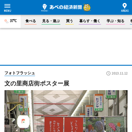
37°C
食べる
見る・遊ぶ
買う
暮らす・働く
学ぶ・知る
フォトフラッシュ
2013.11.12
文の里商店街ポスター展