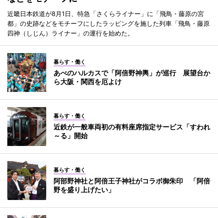
近畿日本鉄道が8月1日、特急「さくらライナー」に「飛鳥・藤原の宮
都」の史跡などをモチーフにしたラッピングを施した列車「飛鳥・藤原
四神（しじん）ライナー」の運行を始めた。
暮らす・働く
あべのハルカスで「阿倍野神輿」が巡行 展望台か
ら大阪・関西を厄よけ
暮らす・働く
近鉄が一般車両初の有料座席指定サービス「すわれ
～る」開始
暮らす・働く
阿部野神社と阿倍王子神社がコラボ御朱印 「阿倍
野を盛り上げたい」