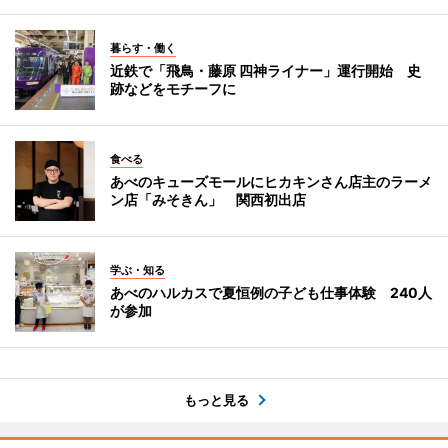
暮らす・働く
近鉄で「飛鳥・藤原 四神ライナー」運行開始 史
跡などをモチーフに
食べる
あべのキューズモールにヒカキンさん店主のラーメ
ン店「みそきん」 関西初出店
学ぶ・知る
あべのハルカスで夏恒例の子ども仕事体験 240人
が参加
もっと見る