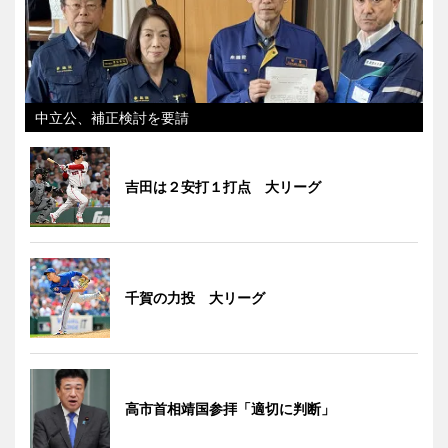
中立公、補正検討を要請
吉田は２安打１打点 大リーグ
千賀の力投 大リーグ
高市首相靖国参拝「適切に判断」