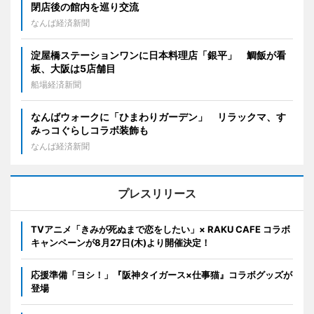
閉店後の館内を巡り交流
なんば経済新聞
淀屋橋ステーションワンに日本料理店「銀平」 鯛飯が看
板、大阪は5店舗目
船場経済新聞
なんばウォークに「ひまわりガーデン」 リラックマ、す
みっコぐらしコラボ装飾も
なんば経済新聞
プレスリリース
TVアニメ「きみが死ぬまで恋をしたい」× RAKU CAFE コラボ
キャンペーンが8月27日(木)より開催決定！
応援準備「ヨシ！」『阪神タイガース×仕事猫』コラボグッズが
登場