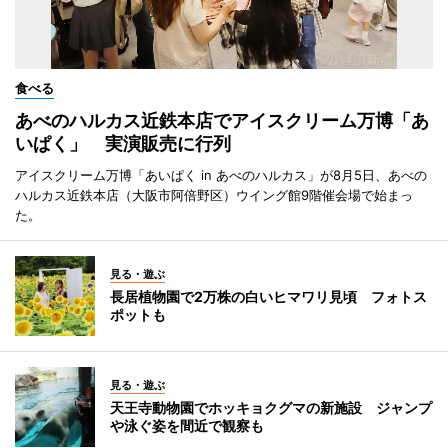
食べる
あべのハルカス近鉄本店でアイスクリーム万博「あ
いぱく」 実演販売に行列
アイスクリーム万博「あいぱく in あべのハルカス」が8月5日、あべの
ハルカス近鉄本店（大阪市阿倍野区）ウイング館9階催会場で始まっ
た。
見る・遊ぶ
長居植物園で2万株の白いヒマワリ見頃 フォトス
ポットも
見る・遊ぶ
天王寺動物園でホッキョクグマの新施設 ジャンプ
や泳ぐ姿を間近で観察も