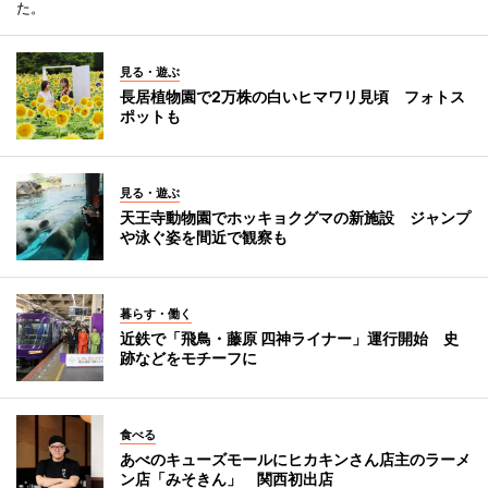
た。
見る・遊ぶ
長居植物園で2万株の白いヒマワリ見頃 フォトス
ポットも
見る・遊ぶ
天王寺動物園でホッキョクグマの新施設 ジャンプ
や泳ぐ姿を間近で観察も
暮らす・働く
近鉄で「飛鳥・藤原 四神ライナー」運行開始 史
跡などをモチーフに
食べる
あべのキューズモールにヒカキンさん店主のラーメ
ン店「みそきん」 関西初出店