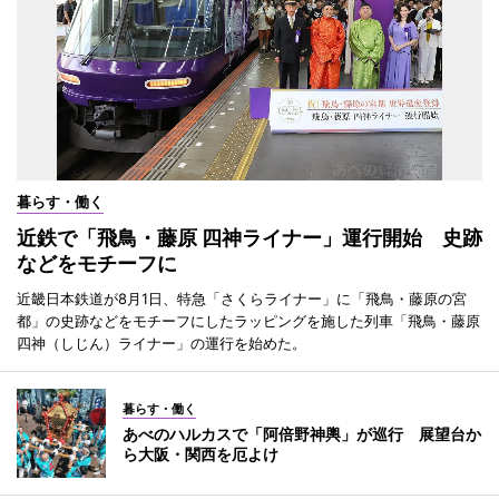
暮らす・働く
近鉄で「飛鳥・藤原 四神ライナー」運行開始 史跡
などをモチーフに
近畿日本鉄道が8月1日、特急「さくらライナー」に「飛鳥・藤原の宮
都」の史跡などをモチーフにしたラッピングを施した列車「飛鳥・藤原
四神（しじん）ライナー」の運行を始めた。
暮らす・働く
あべのハルカスで「阿倍野神輿」が巡行 展望台か
ら大阪・関西を厄よけ