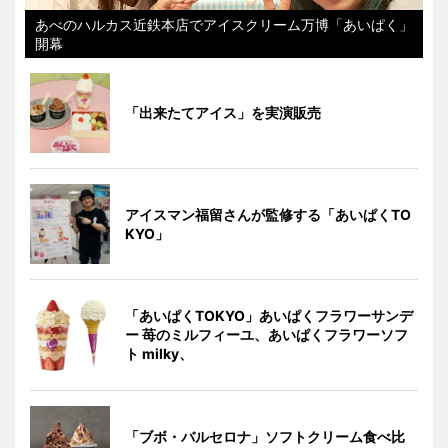
あべのハルカス近鉄本店でアイスクリーム万博「あいぱく」
開幕
「出来たてアイス」を実演販売
アイスマン福留さんが監修する「あいぱくTO
KYO」
「あいぱくTOKYO」あいぱくフラワーサンデ
ー 苺のミルフィーユ、あいぱくフラワーソフ
ト milky、
「ブボ・バルセロナ」ソフトクリーム食べ比