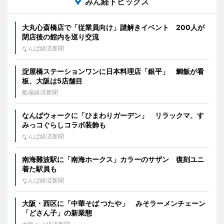
みん経トピックス
大丸心斎橋店で「従業員向け」謎解きイベント 200人が
閉店後の館内を巡り交流
なんば経済新聞
淀屋橋ステーションワンに日本料理店「銀平」 鯛飯が看
板、大阪は5店舗目
船場経済新聞
なんばウォークに「ひまわりガーデン」 リラックマ、す
みっコぐらしコラボ装飾も
なんば経済新聞
南海難波駅に「南海ホークス」カラーのサザン 復刻ユニ
着た駅員も
なんば経済新聞
大阪・西区に「中華そば つたや」 みそラーメンチェーン
「どさん子」の新業態