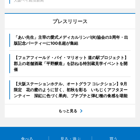
大阪ベイ経済新聞
プレスリリース
「あい先生」主宰の愛式メディカルリンパ(R)協会の3周年・出
版記念パーティーに100名超が集結
【フェアフィールド・バイ・マリオット 道の駅プロジェクト】
郡上の老舗酒蔵「平野醸造」を訪ねる特別蔵見学イベントを開
催
【大阪ステーションホテル、オートグラフ コレクション】9月
限定 花の蜜のように甘く、初秋を彩る いちじくアフタヌー
ンティー 深紅に色づく果肉、プチプチと弾む種の食感を堪能
もっと見る
食べる
見る・遊ぶ
買う