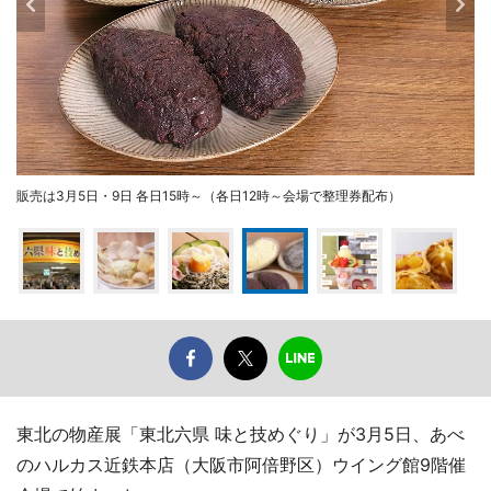
販売は3月5日・9日 各日15時～（各日12時～会場で整理券配布）
東北の物産展「東北六県 味と技めぐり」が3月5日、あべ
のハルカス近鉄本店（大阪市阿倍野区）ウイング館9階催