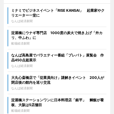
ミナミでビジネスイベント「RISE KANSAI」 起業家やク
リエーター一堂に
なんば経済新聞
淀屋橋にウナギ専門店 1000度の炭火で焼き上げ「外カ
リ、中ふわ」に
船場経済新聞
なんば高島屋でバラエティー番組「プレバト」展覧会 作
品450点超展示
なんば経済新聞
大丸心斎橋店で「従業員向け」謎解きイベント 200人が
閉店後の館内を巡り交流
なんば経済新聞
淀屋橋ステーションワンに日本料理店「銀平」 鯛飯が看
板、大阪は5店舗目
船場経済新聞