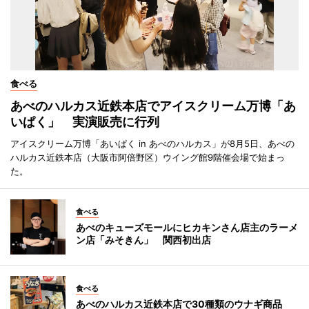
食べる
あべのハルカス近鉄本店でアイスクリーム万博「あ
いぱく」 実演販売に行列
アイスクリーム万博「あいぱく in あべのハルカス」が8月5日、あべの
ハルカス近鉄本店（大阪市阿倍野区）ウイング館9階催会場で始まっ
た。
食べる
あべのキューズモールにヒカキンさん店主のラーメ
ン店「みそきん」 関西初出店
食べる
あべのハルカス近鉄本店で30種類のウナギ商品