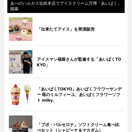
あべのハルカス近鉄本店でアイスクリーム万博「あいぱく」
開幕
「出来たてアイス」を実演販売
アイスマン福留さんが監修する「あいぱくTO
KYO」
「あいぱくTOKYO」あいぱくフラワーサンデ
ー 苺のミルフィーユ、あいぱくフラワーソフ
ト milky、
「ブボ・バルセロナ」ソフトクリーム食べ比
べセット（シャビーナ＆マカダム）