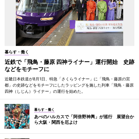
暮らす・働く
近鉄で「飛鳥・藤原 四神ライナー」運行開始 史跡
などをモチーフに
近畿日本鉄道が8月1日、特急「さくらライナー」に「飛鳥・藤原の宮
都」の史跡などをモチーフにしたラッピングを施した列車「飛鳥・藤原
四神（しじん）ライナー」の運行を始めた。
暮らす・働く
あべのハルカスで「阿倍野神輿」が巡行 展望台か
ら大阪・関西を厄よけ