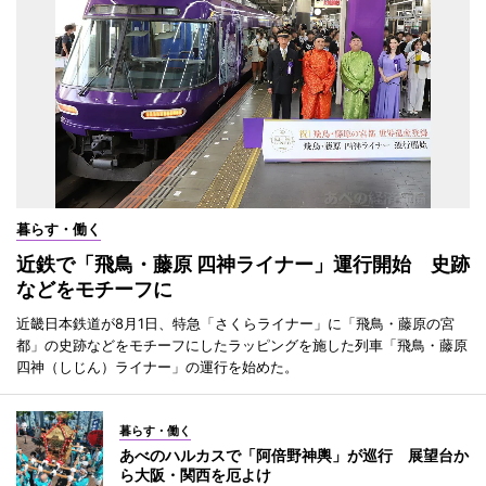
暮らす・働く
近鉄で「飛鳥・藤原 四神ライナー」運行開始 史跡
などをモチーフに
近畿日本鉄道が8月1日、特急「さくらライナー」に「飛鳥・藤原の宮
都」の史跡などをモチーフにしたラッピングを施した列車「飛鳥・藤原
四神（しじん）ライナー」の運行を始めた。
暮らす・働く
あべのハルカスで「阿倍野神輿」が巡行 展望台か
ら大阪・関西を厄よけ