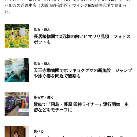
ハルカス近鉄本店（大阪市阿倍野区）ウイング館9階催会場で始まっ
た。
見る・遊ぶ
長居植物園で2万株の白いヒマワリ見頃 フォトス
ポットも
見る・遊ぶ
天王寺動物園でホッキョクグマの新施設 ジャンプ
や泳ぐ姿を間近で観察も
暮らす・働く
近鉄で「飛鳥・藤原 四神ライナー」運行開始 史
跡などをモチーフに
食べる