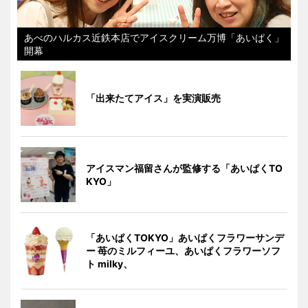
あべのハルカス近鉄本店でアイスクリーム万博「あいぱく」
開幕
「出来たてアイス」を実演販売
アイスマン福留さんが監修する「あいぱくTO
KYO」
「あいぱくTOKYO」あいぱくフラワーサンデ
ー 苺のミルフィーユ、あいぱくフラワーソフ
ト milky、