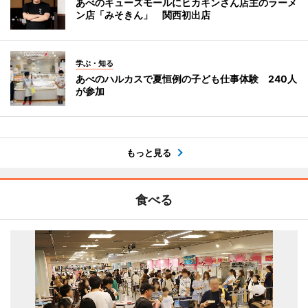
あべのキューズモールにヒカキンさん店主のラーメ
ン店「みそきん」 関西初出店
学ぶ・知る
あべのハルカスで夏恒例の子ども仕事体験 240人
が参加
もっと見る
食べる