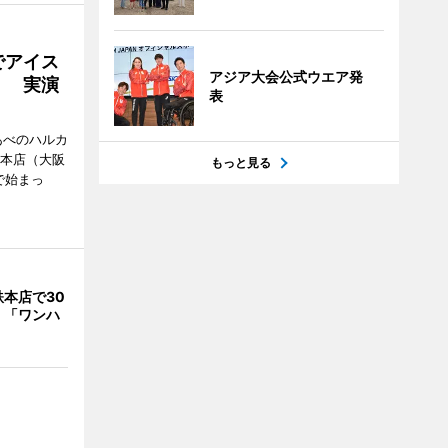
でアイス
アジア大会公式ウエア発
」 実演
表
あべのハルカ
鉄本店（大阪
もっと見る
で始まっ
本店で30
 「ワンハ