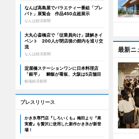
なんば高島屋でバラエティー番組「プレ
バト」展覧会 作品450点超展示
なんば経済新聞
大丸心斎橋店で「従業員向け」謎解きイ
ベント 200人が閉店後の館内を巡り交
流
最新ニ
なんば経済新聞
淀屋橋ステーションワンに日本料理店
「銀平」 鯛飯が看板、大阪は5店舗目
船場経済新聞
プレスリリース
かき氷専門店『しろいくも』梅田より『果
実蜜』を贅沢に使用した新作かき氷が新登
場！