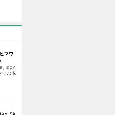
ヒマワ
も
区、長居公
マワリが見
望台で「名