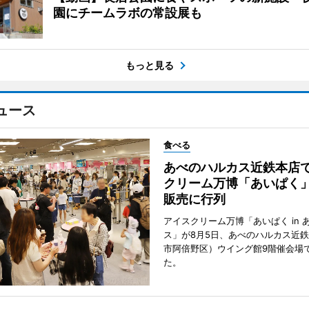
園にチームラボの常設展も
もっと見る
ュース
食べる
あべのハルカス近鉄本店
クリーム万博「あいぱく
販売に行列
アイスクリーム万博「あいぱく in 
ス」が8月5日、あべのハルカス近
市阿倍野区）ウイング館9階催会場
た。