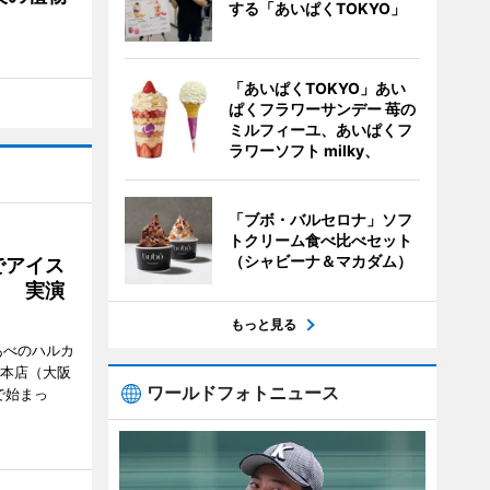
する「あいぱくTOKYO」
「あいぱくTOKYO」あい
ぱくフラワーサンデー 苺の
ミルフィーユ、あいぱくフ
ラワーソフト milky、
「ブボ・バルセロナ」ソフ
トクリーム食べ比べセット
（シャビーナ＆マカダム）
でアイス
」 実演
もっと見る
あべのハルカ
鉄本店（大阪
ワールドフォトニュース
で始まっ