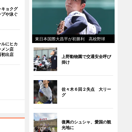
ッキョクグ
ンプや泳ぐ
東日本国際大昌平が初勝利 高校野球
ールにヒカ
ーメン店
西初出店
上野動物園で交通安全呼び
掛け
佐々木６回２失点 大リー
グ
復興のシュシャ、愛国の観
光地に