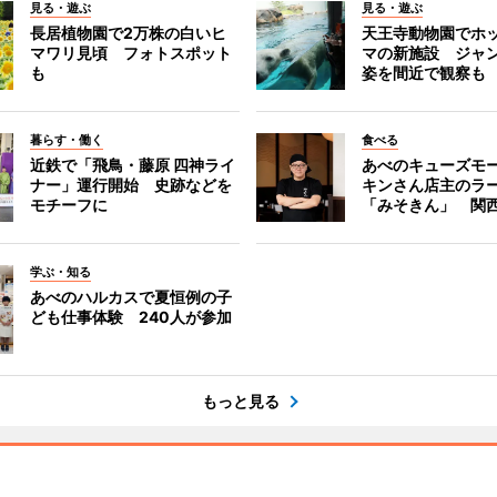
見る・遊ぶ
見る・遊ぶ
長居植物園で2万株の白いヒ
天王寺動物園でホ
マワリ見頃 フォトスポット
マの新施設 ジャ
も
姿を間近で観察も
暮らす・働く
食べる
近鉄で「飛鳥・藤原 四神ライ
あべのキューズモ
ナー」運行開始 史跡などを
キンさん店主のラ
モチーフに
「みそきん」 関
学ぶ・知る
あべのハルカスで夏恒例の子
ども仕事体験 240人が参加
もっと見る