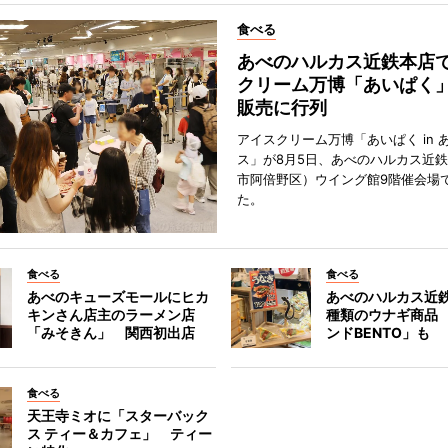
食べる
あべのハルカス近鉄本店
クリーム万博「あいぱく
販売に行列
アイスクリーム万博「あいぱく in 
ス」が8月5日、あべのハルカス近
市阿倍野区）ウイング館9階催会場
た。
食べる
食べる
あべのキューズモールにヒカ
あべのハルカス近鉄
キンさん店主のラーメン店
種類のウナギ商品
「みそきん」 関西初出店
ンドBENTO」も
食べる
天王寺ミオに「スターバック
ス ティー＆カフェ」 ティー