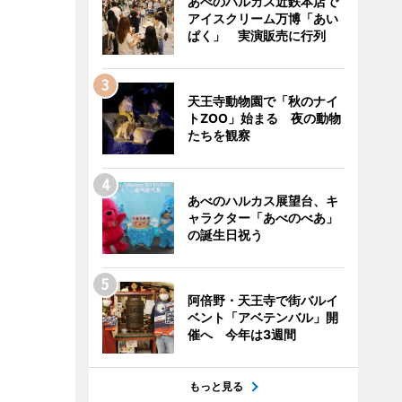
あべのハルカス近鉄本店で
アイスクリーム万博「あい
ぱく」 実演販売に行列
天王寺動物園で「秋のナイ
トZOO」始まる 夜の動物
たちを観察
あべのハルカス展望台、キ
ャラクター「あべのべあ」
の誕生日祝う
阿倍野・天王寺で街バルイ
ベント「アベテンバル」開
催へ 今年は3週間
もっと見る