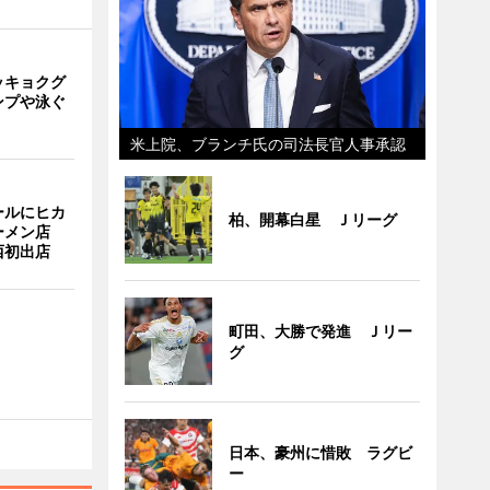
ッキョクグ
ンプや泳ぐ
米上院、ブランチ氏の司法長官人事承認
ールにヒカ
柏、開幕白星 Ｊリーグ
ーメン店
西初出店
町田、大勝で発進 Ｊリー
グ
日本、豪州に惜敗 ラグビ
ー