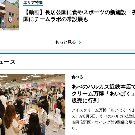
エリア特集
【動画】長居公園に食やスポーツの新施設 
園にチームラボの常設展も
もっと見る
ュース
食べる
あべのハルカス近鉄本店
クリーム万博「あいぱく
販売に行列
アイスクリーム万博「あいぱく in 
ス」が8月5日、あべのハルカス近
市阿倍野区）ウイング館9階催会場
た。