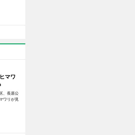
ヒマワ
も
区、長居公
マワリが見