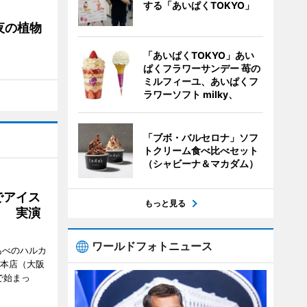
する「あいぱくTOKYO」
夜の植物
「あいぱくTOKYO」あい
ぱくフラワーサンデー 苺の
ミルフィーユ、あいぱくフ
ラワーソフト milky、
「ブボ・バルセロナ」ソフ
トクリーム食べ比べセット
（シャビーナ＆マカダム）
でアイス
もっと見る
」 実演
ワールドフォトニュース
あべのハルカ
鉄本店（大阪
で始まっ