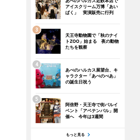
あべのハルカス近鉄本店で
アイスクリーム万博「あい
ぱく」 実演販売に行列
天王寺動物園で「秋のナイ
トZOO」始まる 夜の動物
たちを観察
あべのハルカス展望台、キ
ャラクター「あべのべあ」
の誕生日祝う
阿倍野・天王寺で街バルイ
ベント「アベテンバル」開
催へ 今年は3週間
もっと見る