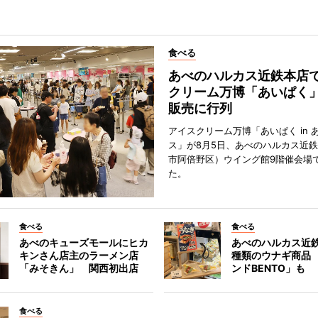
食べる
あべのハルカス近鉄本店
クリーム万博「あいぱく
販売に行列
アイスクリーム万博「あいぱく in 
ス」が8月5日、あべのハルカス近
市阿倍野区）ウイング館9階催会場
た。
食べる
食べる
あべのキューズモールにヒカ
あべのハルカス近鉄
キンさん店主のラーメン店
種類のウナギ商品
「みそきん」 関西初出店
ンドBENTO」も
食べる