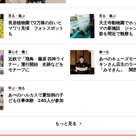
見る・遊ぶ
見る・遊ぶ
長居植物園で2万株の白いヒ
天王寺動物園でホ
マワリ見頃 フォトスポット
マの新施設 ジャ
も
姿を間近で観察も
暮らす・働く
食べる
近鉄で「飛鳥・藤原 四神ライ
あべのキューズモ
ナー」運行開始 史跡などを
キンさん店主のラ
モチーフに
「みそきん」 関
学ぶ・知る
あべのハルカスで夏恒例の子
ども仕事体験 240人が参加
もっと見る