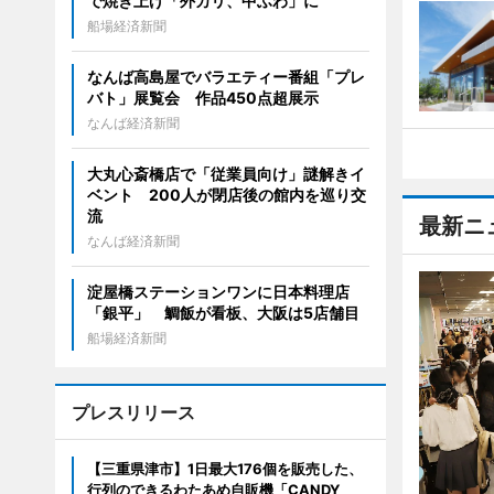
で焼き上げ「外カリ、中ふわ」に
船場経済新聞
なんば高島屋でバラエティー番組「プレ
バト」展覧会 作品450点超展示
なんば経済新聞
大丸心斎橋店で「従業員向け」謎解きイ
ベント 200人が閉店後の館内を巡り交
流
最新ニ
なんば経済新聞
淀屋橋ステーションワンに日本料理店
「銀平」 鯛飯が看板、大阪は5店舗目
船場経済新聞
プレスリリース
【三重県津市】1日最大176個を販売した、
行列のできるわたあめ自販機「CANDY