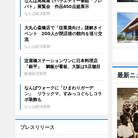
なんば高島屋でバラエティー番組「プレ
バト」展覧会 作品450点超展示
なんば経済新聞
大丸心斎橋店で「従業員向け」謎解きイ
ベント 200人が閉店後の館内を巡り交
流
なんば経済新聞
淀屋橋ステーションワンに日本料理店
「銀平」 鯛飯が看板、大阪は5店舗目
船場経済新聞
最新ニ
なんばウォークに「ひまわりガーデ
ン」 リラックマ、すみっコぐらしコラ
ボ装飾も
なんば経済新聞
プレスリリース