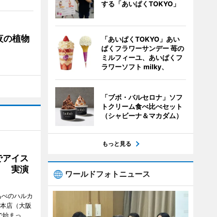
する「あいぱくTOKYO」
夜の植物
「あいぱくTOKYO」あい
ぱくフラワーサンデー 苺の
ミルフィーユ、あいぱくフ
ラワーソフト milky、
「ブボ・バルセロナ」ソフ
トクリーム食べ比べセット
（シャビーナ＆マカダム）
もっと見る
でアイス
」 実演
ワールドフォトニュース
あべのハルカ
鉄本店（大阪
で始まっ