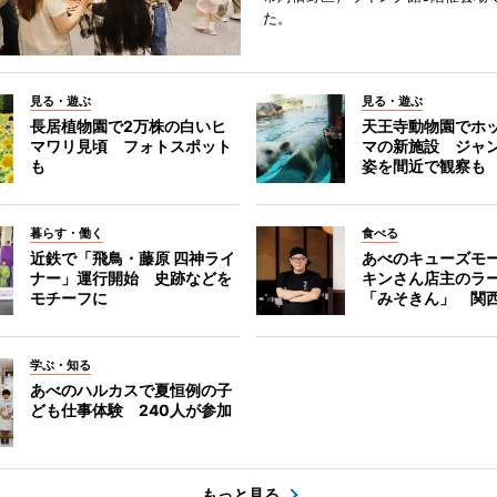
た。
見る・遊ぶ
見る・遊ぶ
長居植物園で2万株の白いヒ
天王寺動物園でホ
マワリ見頃 フォトスポット
マの新施設 ジャ
も
姿を間近で観察も
暮らす・働く
食べる
近鉄で「飛鳥・藤原 四神ライ
あべのキューズモ
ナー」運行開始 史跡などを
キンさん店主のラ
モチーフに
「みそきん」 関
学ぶ・知る
あべのハルカスで夏恒例の子
ども仕事体験 240人が参加
もっと見る