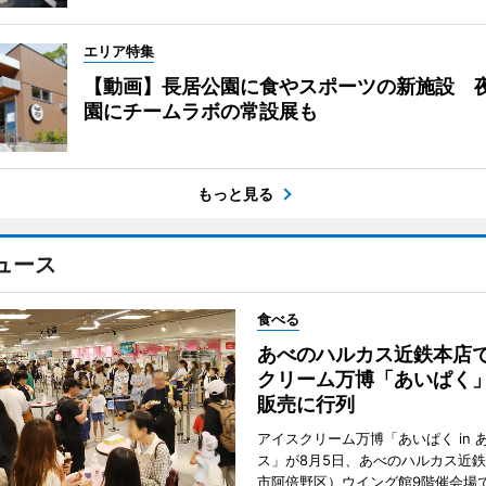
エリア特集
【動画】長居公園に食やスポーツの新施設 
園にチームラボの常設展も
もっと見る
ュース
食べる
あべのハルカス近鉄本店
クリーム万博「あいぱく
販売に行列
アイスクリーム万博「あいぱく in 
ス」が8月5日、あべのハルカス近
市阿倍野区）ウイング館9階催会場