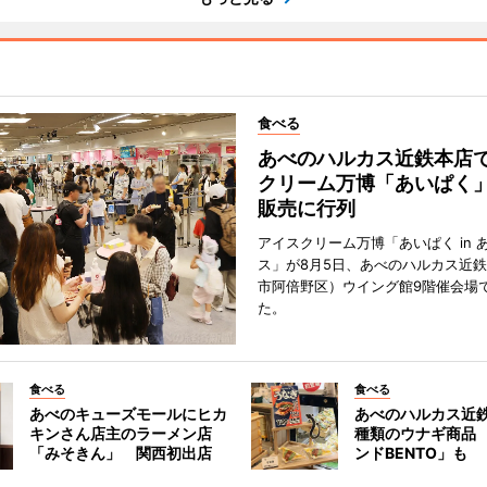
食べる
あべのハルカス近鉄本店
クリーム万博「あいぱく
販売に行列
アイスクリーム万博「あいぱく in 
ス」が8月5日、あべのハルカス近
市阿倍野区）ウイング館9階催会場
た。
食べる
食べる
あべのキューズモールにヒカ
あべのハルカス近鉄
キンさん店主のラーメン店
種類のウナギ商品
「みそきん」 関西初出店
ンドBENTO」も