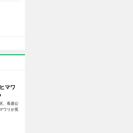
ヒマワ
も
区、長居公
マワリが見