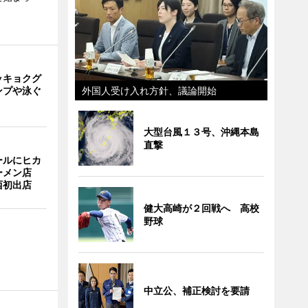
ッキョクグ
ンプや泳ぐ
外国人受け入れ方針、議論開始
大型台風１３号、沖縄本島
直撃
ールにヒカ
ーメン店
西初出店
健大高崎が２回戦へ 高校
野球
中立公、補正検討を要請