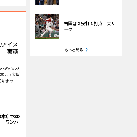
吉田は２安打１打点 大リ
ーグ
でアイス
もっと見る
」 実演
あべのハルカ
鉄本店（大阪
で始まっ
本店で30
 「ワンハ