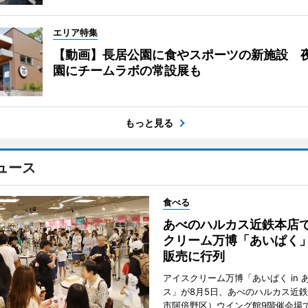
エリア特集
【動画】長居公園に食やスポーツの新施設 
園にチームラボの常設展も
もっと見る
ュース
食べる
あべのハルカス近鉄本店
クリーム万博「あいぱく
販売に行列
アイスクリーム万博「あいぱく in 
ス」が8月5日、あべのハルカス近
市阿倍野区）ウイング館9階催会場