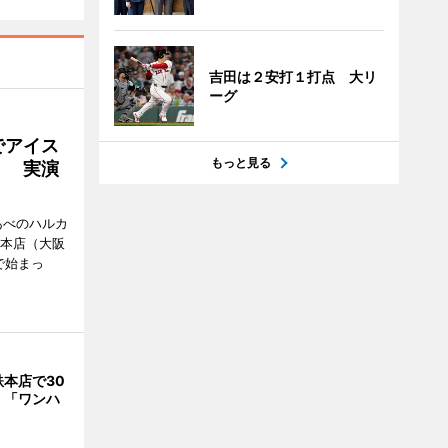
吉田は２安打１打点 大リ
ーグ
でアイス
もっと見る
」 実演
あべのハルカ
鉄本店（大阪
で始まっ
本店で30
 「ワンハ