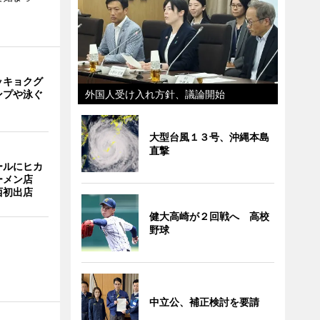
ッキョクグ
ンプや泳ぐ
外国人受け入れ方針、議論開始
大型台風１３号、沖縄本島
直撃
ールにヒカ
ーメン店
西初出店
健大高崎が２回戦へ 高校
野球
中立公、補正検討を要請