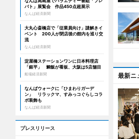
なんば高島屋でバラエティー番組「プレ
バト」展覧会 作品450点超展示
なんば経済新聞
大丸心斎橋店で「従業員向け」謎解きイ
ベント 200人が閉店後の館内を巡り交
流
なんば経済新聞
淀屋橋ステーションワンに日本料理店
「銀平」 鯛飯が看板、大阪は5店舗目
船場経済新聞
最新ニ
なんばウォークに「ひまわりガーデ
ン」 リラックマ、すみっコぐらしコラ
ボ装飾も
なんば経済新聞
プレスリリース