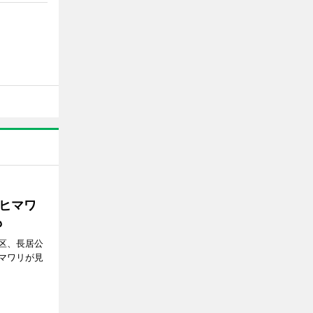
ヒマワ
も
区、長居公
マワリが見