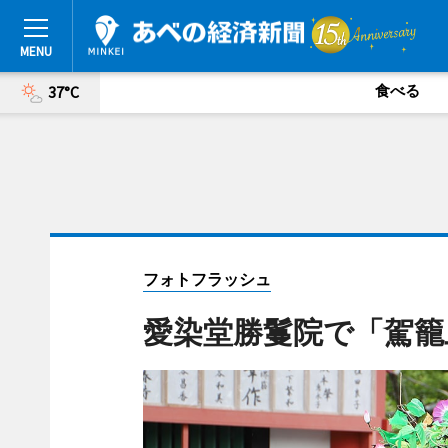
食べる
37°C
フォトフラッシュ
愛染堂勝鬘院で「駕籠