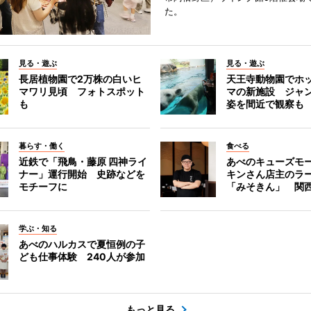
た。
見る・遊ぶ
見る・遊ぶ
長居植物園で2万株の白いヒ
天王寺動物園でホ
マワリ見頃 フォトスポット
マの新施設 ジャ
も
姿を間近で観察も
暮らす・働く
食べる
近鉄で「飛鳥・藤原 四神ライ
あべのキューズモ
ナー」運行開始 史跡などを
キンさん店主のラ
モチーフに
「みそきん」 関
学ぶ・知る
あべのハルカスで夏恒例の子
ども仕事体験 240人が参加
もっと見る