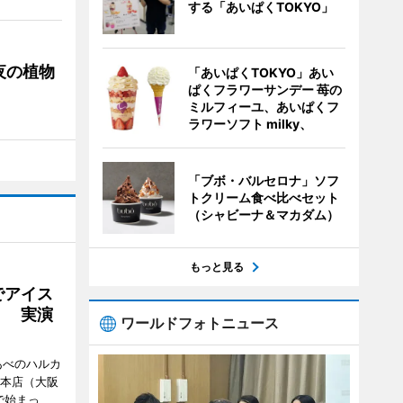
する「あいぱくTOKYO」
夜の植物
「あいぱくTOKYO」あい
ぱくフラワーサンデー 苺の
ミルフィーユ、あいぱくフ
ラワーソフト milky、
「ブボ・バルセロナ」ソフ
トクリーム食べ比べセット
（シャビーナ＆マカダム）
もっと見る
でアイス
」 実演
ワールドフォトニュース
あべのハルカ
鉄本店（大阪
で始まっ