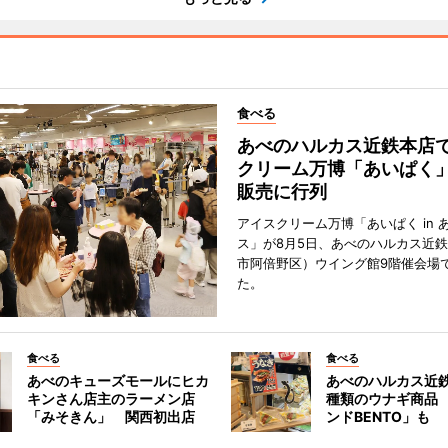
食べる
あべのハルカス近鉄本店
クリーム万博「あいぱく
販売に行列
アイスクリーム万博「あいぱく in 
ス」が8月5日、あべのハルカス近
市阿倍野区）ウイング館9階催会場
た。
食べる
食べる
あべのキューズモールにヒカ
あべのハルカス近鉄
キンさん店主のラーメン店
種類のウナギ商品
「みそきん」 関西初出店
ンドBENTO」も