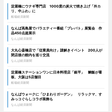
淀屋橋にウナギ専門店 1000度の炭火で焼き上げ「外カ
リ、中ふわ」に
船場経済新聞
なんば高島屋でバラエティー番組「プレバト」展覧会 作
品450点超展示
なんば経済新聞
大丸心斎橋店で「従業員向け」謎解きイベント 200人が
閉店後の館内を巡り交流
なんば経済新聞
淀屋橋ステーションワンに日本料理店「銀平」 鯛飯が看
板、大阪は5店舗目
船場経済新聞
なんばウォークに「ひまわりガーデン」 リラックマ、す
みっコぐらしコラボ装飾も
なんば経済新聞