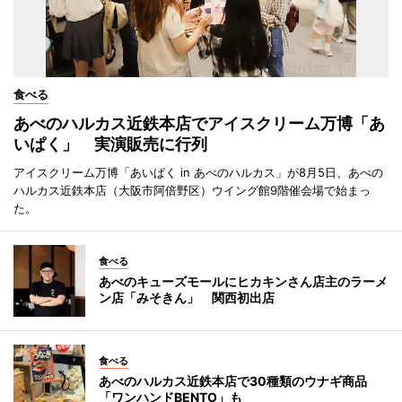
食べる
あべのハルカス近鉄本店でアイスクリーム万博「あ
いぱく」 実演販売に行列
アイスクリーム万博「あいぱく in あべのハルカス」が8月5日、あべの
ハルカス近鉄本店（大阪市阿倍野区）ウイング館9階催会場で始まっ
た。
食べる
あべのキューズモールにヒカキンさん店主のラーメ
ン店「みそきん」 関西初出店
食べる
あべのハルカス近鉄本店で30種類のウナギ商品
「ワンハンドBENTO」も