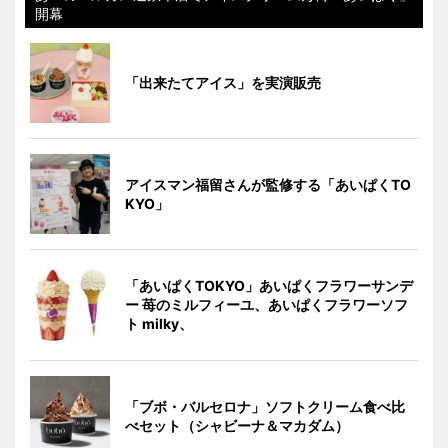
開幕
「出来たてアイス」を実演販売
アイスマン福留さんが監修する「あいぱくTO
KYO」
「あいぱくTOKYO」あいぱくフラワーサンデ
ー 苺のミルフィーユ、あいぱくフラワーソフ
ト milky、
「ブボ・バルセロナ」ソフトクリーム食べ比
べセット（シャビーナ＆マカダム）