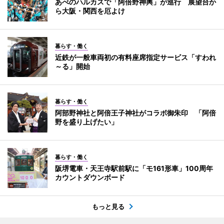
あべのハルカスで「阿倍野神輿」が巡行 展望台か
ら大阪・関西を厄よけ
暮らす・働く
近鉄が一般車両初の有料座席指定サービス「すわれ
～る」開始
暮らす・働く
阿部野神社と阿倍王子神社がコラボ御朱印 「阿倍
野を盛り上げたい」
暮らす・働く
阪堺電車・天王寺駅前駅に「モ161形車」100周年
カウントダウンボード
もっと見る