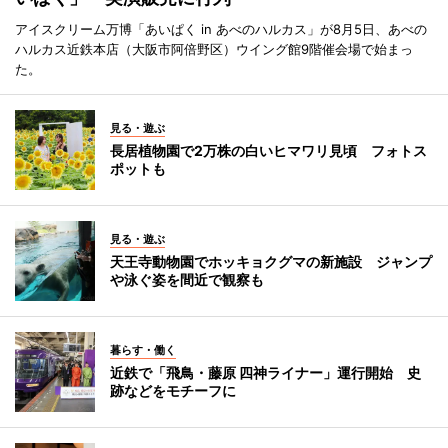
アイスクリーム万博「あいぱく in あべのハルカス」が8月5日、あべの
ハルカス近鉄本店（大阪市阿倍野区）ウイング館9階催会場で始まっ
た。
見る・遊ぶ
長居植物園で2万株の白いヒマワリ見頃 フォトス
ポットも
見る・遊ぶ
天王寺動物園でホッキョクグマの新施設 ジャンプ
や泳ぐ姿を間近で観察も
暮らす・働く
近鉄で「飛鳥・藤原 四神ライナー」運行開始 史
跡などをモチーフに