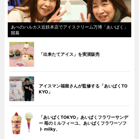
あべのハルカス近鉄本店でアイスクリーム万博「あいぱく」
開幕
「出来たてアイス」を実演販売
アイスマン福留さんが監修する「あいぱくTO
KYO」
「あいぱくTOKYO」あいぱくフラワーサンデ
ー 苺のミルフィーユ、あいぱくフラワーソフ
ト milky、