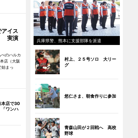
でアイス
」 実演
兵庫県警、熊本に支援部隊を派遣
あべのハルカ
村上、２５号ソロ 大リー
鉄本店（大阪
グ
で始まっ
悠仁さま、朝食作りに参加
本店で30
 「ワンハ
青森山田が２回戦へ 高校
野球