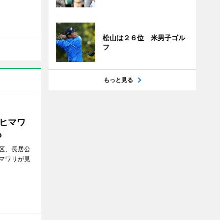
松山は２６位 米男子ゴル
フ
もっと見る
ヒマワ
も
区、長居公
マワリが見