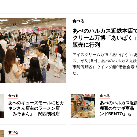
食べる
あべのハルカス近鉄本店
クリーム万博「あいぱく
販売に行列
アイスクリーム万博「あいぱく in 
ス」が8月5日、あべのハルカス近
市阿倍野区）ウイング館9階催会場
た。
食べる
食べる
あべのキューズモールにヒカ
あべのハルカス近鉄
キンさん店主のラーメン店
種類のウナギ商品
「みそきん」 関西初出店
ンドBENTO」も
食べる