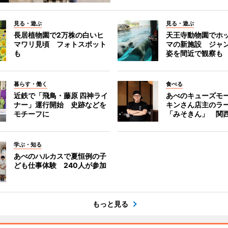
見る・遊ぶ
見る・遊ぶ
長居植物園で2万株の白いヒ
天王寺動物園でホ
マワリ見頃 フォトスポット
マの新施設 ジャ
も
姿を間近で観察も
暮らす・働く
食べる
近鉄で「飛鳥・藤原 四神ライ
あべのキューズモ
ナー」運行開始 史跡などを
キンさん店主のラ
モチーフに
「みそきん」 関
学ぶ・知る
あべのハルカスで夏恒例の子
ども仕事体験 240人が参加
もっと見る