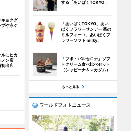
する「あいぱくTOKYO」
ッキョクグ
「あいぱくTOKYO」あい
ンプや泳ぐ
ぱくフラワーサンデー 苺の
ミルフィーユ、あいぱくフ
ラワーソフト milky、
ールにヒカ
「ブボ・バルセロナ」ソフ
ーメン店
トクリーム食べ比べセット
西初出店
（シャビーナ＆マカダム）
もっと見る
ワールドフォトニュース