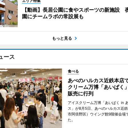
エリア特集
【動画】長居公園に食やスポーツの新施設 
園にチームラボの常設展も
もっと見る
ュース
食べる
あべのハルカス近鉄本店
クリーム万博「あいぱく
販売に行列
アイスクリーム万博「あいぱく in 
ス」が8月5日、あべのハルカス近
市阿倍野区）ウイング館9階催会場
た。