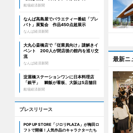
船場経済新聞
なんば高島屋でバラエティー番組「プレ
バト」展覧会 作品450点超展示
なんば経済新聞
大丸心斎橋店で「従業員向け」謎解きイ
ベント 200人が閉店後の館内を巡り交
流
最新ニ
なんば経済新聞
淀屋橋ステーションワンに日本料理店
「銀平」 鯛飯が看板、大阪は5店舗目
船場経済新聞
プレスリリース
POP UP STORE「ジロリPLAZA」が梅田ロ
フトで開催！人気作品のキャラクターたち