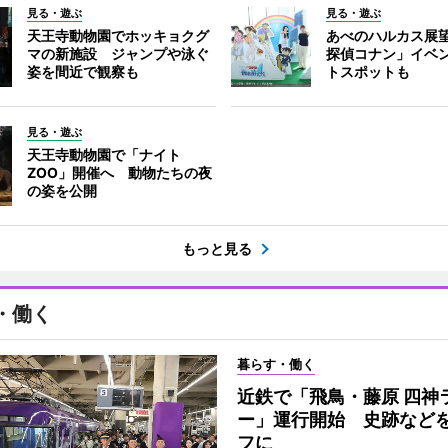
見る・遊ぶ
見る・遊ぶ
天王寺動物園でホッキョクグ
あべのハルカス展
マの新施設 ジャンプや泳ぐ
探偵コナン」イベ
姿を間近で観察も
トスポットも
見る・遊ぶ
天王寺動物園で「ナイト
ZOO」開催へ 動物たちの夜
の姿を公開
もっと見る
・働く
暮らす・働く
近鉄で「飛鳥・藤原 四神
ー」運行開始 史跡など
フに