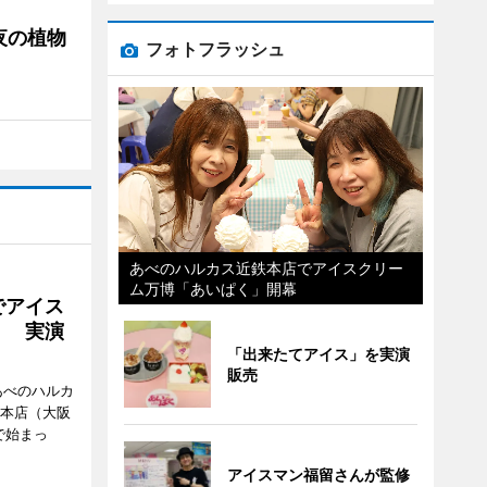
夜の植物
フォトフラッシュ
あべのハルカス近鉄本店でアイスクリー
ム万博「あいぱく」開幕
でアイス
」 実演
「出来たてアイス」を実演
販売
あべのハルカ
鉄本店（大阪
で始まっ
アイスマン福留さんが監修