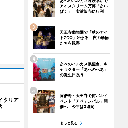
あべのハルカス近鉄本店で
アイスクリーム万博「あい
ぱく」 実演販売に行列
天王寺動物園で「秋のナイ
トZOO」始まる 夜の動物
たちを観察
あべのハルカス展望台、キ
ャラクター「あべのべあ」
の誕生日祝う
阿倍野・天王寺で街バルイ
イタリア
ベント「アベテンバル」開
示
催へ 今年は3週間
もっと見る