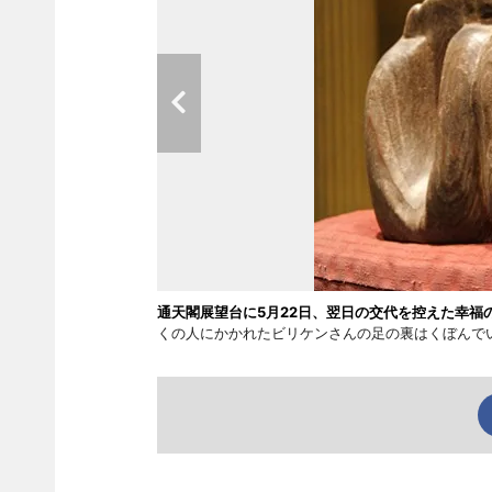
通天閣展望台に5月22日、翌日の交代を控えた幸
くの人にかかれたビリケンさんの足の裏はくぼんで