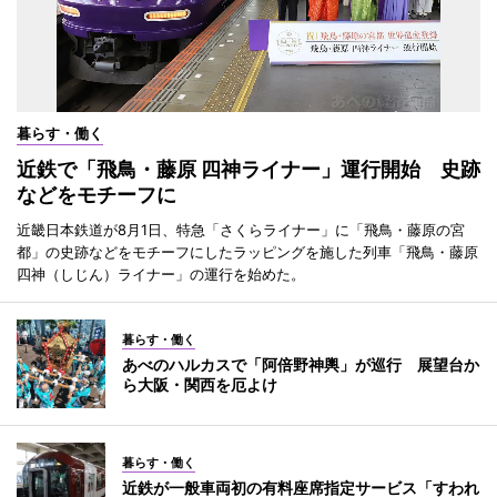
暮らす・働く
近鉄で「飛鳥・藤原 四神ライナー」運行開始 史跡
などをモチーフに
近畿日本鉄道が8月1日、特急「さくらライナー」に「飛鳥・藤原の宮
都」の史跡などをモチーフにしたラッピングを施した列車「飛鳥・藤原
四神（しじん）ライナー」の運行を始めた。
暮らす・働く
あべのハルカスで「阿倍野神輿」が巡行 展望台か
ら大阪・関西を厄よけ
暮らす・働く
近鉄が一般車両初の有料座席指定サービス「すわれ