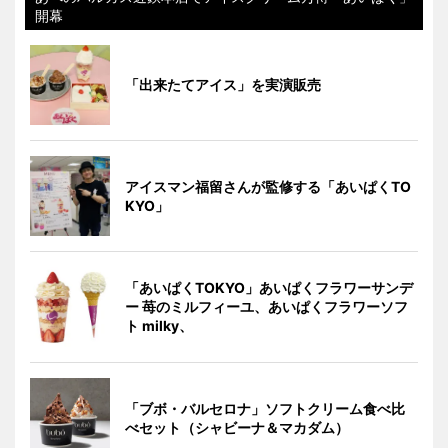
開幕
「出来たてアイス」を実演販売
アイスマン福留さんが監修する「あいぱくTO
KYO」
「あいぱくTOKYO」あいぱくフラワーサンデ
ー 苺のミルフィーユ、あいぱくフラワーソフ
ト milky、
「ブボ・バルセロナ」ソフトクリーム食べ比
べセット（シャビーナ＆マカダム）