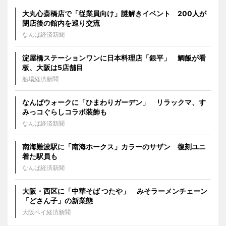
大丸心斎橋店で「従業員向け」謎解きイベント 200人が
閉店後の館内を巡り交流
なんば経済新聞
淀屋橋ステーションワンに日本料理店「銀平」 鯛飯が看
板、大阪は5店舗目
船場経済新聞
なんばウォークに「ひまわりガーデン」 リラックマ、す
みっコぐらしコラボ装飾も
なんば経済新聞
南海難波駅に「南海ホークス」カラーのサザン 復刻ユニ
着た駅員も
なんば経済新聞
大阪・西区に「中華そば つたや」 みそラーメンチェーン
「どさん子」の新業態
大阪ベイ経済新聞