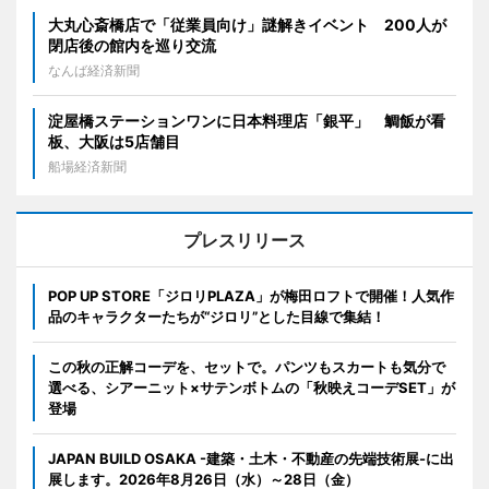
大丸心斎橋店で「従業員向け」謎解きイベント 200人が
閉店後の館内を巡り交流
なんば経済新聞
淀屋橋ステーションワンに日本料理店「銀平」 鯛飯が看
板、大阪は5店舗目
船場経済新聞
プレスリリース
POP UP STORE「ジロリPLAZA」が梅田ロフトで開催！人気作
品のキャラクターたちが“ジロリ”とした目線で集結！
この秋の正解コーデを、セットで。パンツもスカートも気分で
選べる、シアーニット×サテンボトムの「秋映えコーデSET」が
登場
JAPAN BUILD OSAKA -建築・土木・不動産の先端技術展-に出
展します。2026年8月26日（水）～28日（金）