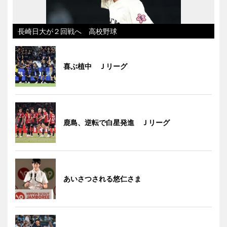
長崎日大が２回戦へ 高校野球
喜ぶ植中 Ｊリーグ
鹿島、逆転で白星発進 Ｊリーグ
あいさつされる悠仁さま