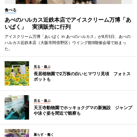
食べる
あべのハルカス近鉄本店でアイスクリーム万博「あ
いぱく」 実演販売に行列
アイスクリーム万博「あいぱく in あべのハルカス」が8月5日、あべの
ハルカス近鉄本店（大阪市阿倍野区）ウイング館9階催会場で始まっ
た。
見る・遊ぶ
長居植物園で2万株の白いヒマワリ見頃 フォトス
ポットも
見る・遊ぶ
天王寺動物園でホッキョクグマの新施設 ジャンプ
や泳ぐ姿を間近で観察も
暮らす・働く