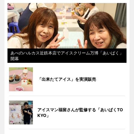
あべのハルカス近鉄本店でアイスクリーム万博「あいぱく」
開幕
「出来たてアイス」を実演販売
アイスマン福留さんが監修する「あいぱくTO
KYO」