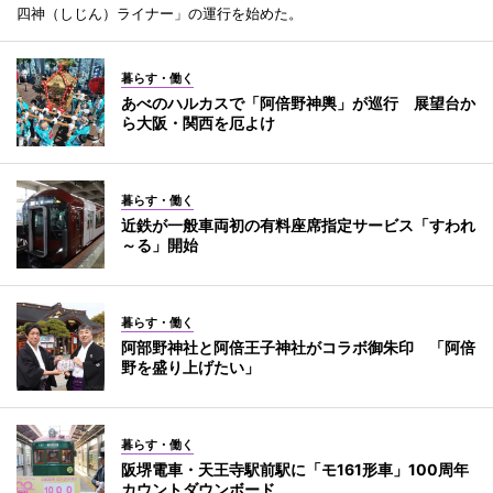
四神（しじん）ライナー」の運行を始めた。
暮らす・働く
あべのハルカスで「阿倍野神輿」が巡行 展望台か
ら大阪・関西を厄よけ
暮らす・働く
近鉄が一般車両初の有料座席指定サービス「すわれ
～る」開始
暮らす・働く
阿部野神社と阿倍王子神社がコラボ御朱印 「阿倍
野を盛り上げたい」
暮らす・働く
阪堺電車・天王寺駅前駅に「モ161形車」100周年
カウントダウンボード