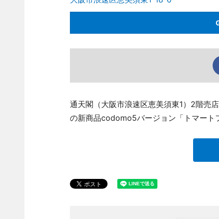
通天閣（大阪市浪速区恵美須東1）2階売店
の新商品codomo5バージョン「トマー