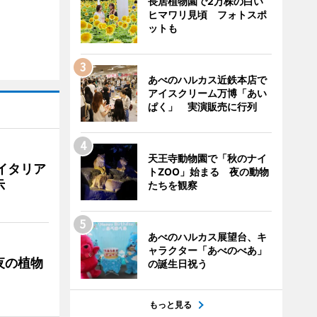
長居植物園で2万株の白い
ヒマワリ見頃 フォトスポ
ットも
あべのハルカス近鉄本店で
アイスクリーム万博「あい
ぱく」 実演販売に行列
天王寺動物園で「秋のナイ
イタリア
トZOO」始まる 夜の動物
示
たちを観察
あべのハルカス展望台、キ
ャラクター「あべのべあ」
夜の植物
の誕生日祝う
もっと見る