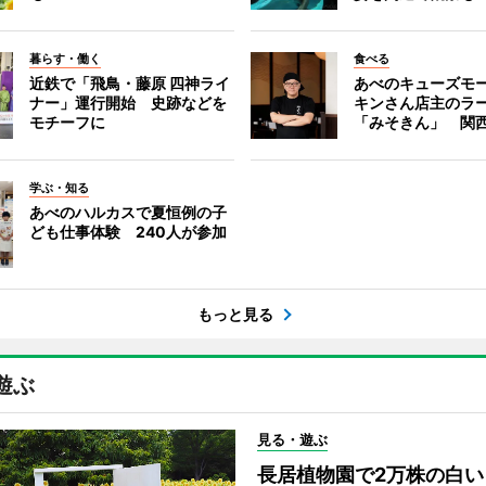
暮らす・働く
食べる
近鉄で「飛鳥・藤原 四神ライ
あべのキューズモ
ナー」運行開始 史跡などを
キンさん店主のラ
モチーフに
「みそきん」 関
学ぶ・知る
あべのハルカスで夏恒例の子
ども仕事体験 240人が参加
もっと見る
遊ぶ
見る・遊ぶ
長居植物園で2万株の白い