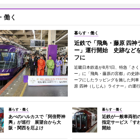
・働く
暮らす・働く
近鉄で「飛鳥・藤原 四神
ー」運行開始 史跡など
フに
近畿日本鉄道が8月1日、特急「さく
ー」に「飛鳥・藤原の宮都」の史跡
ーフにしたラッピングを施した列車
原 四神（しじん）ライナー」の運
暮らす・働く
暮らす・働く
あべのハルカスで「阿倍野神
近鉄が一般車両初
輿」が巡行 展望台から大
指定サービス「す
阪・関西を厄よけ
開始