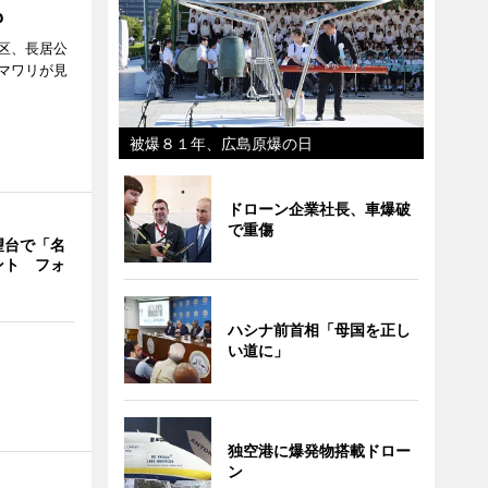
も
区、長居公
マワリが見
被爆８１年、広島原爆の日
ドローン企業社長、車爆破
で重傷
望台で「名
ント フォ
ハシナ前首相「母国を正し
い道に」
独空港に爆発物搭載ドロー
ン