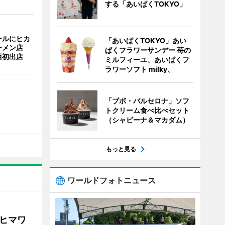
する「あいぱくTOKYO」
ールにヒカ
「あいぱくTOKYO」あい
ーメン店
ぱくフラワーサンデー 苺の
西初出店
ミルフィーユ、あいぱくフ
ラワーソフト milky、
「ブボ・バルセロナ」ソフ
トクリーム食べ比べセット
（シャビーナ＆マカダム）
もっと見る
ワールドフォトニュース
ヒマワ