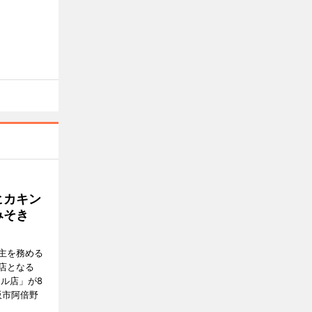
ヒカキン
みそき
主を務める
店となる
ル店」が8
阪市阿倍野