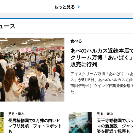
もっと見る
ュース
食べる
あべのハルカス近鉄本店
クリーム万博「あいぱく
販売に行列
アイスクリーム万博「あいぱく in 
ス」が8月5日、あべのハルカス近
市阿倍野区）ウイング館9階催会場
た。
見る・遊ぶ
見る・遊ぶ
長居植物園で2万株の白いヒ
天王寺動物園でホ
マワリ見頃 フォトスポット
マの新施設 ジャ
も
姿を間近で観察も