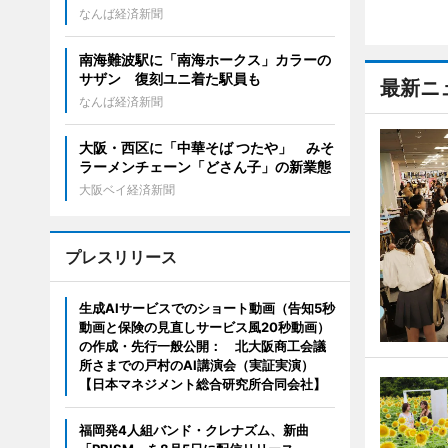
なんば経済新聞
南海難波駅に「南海ホークス」カラーの
サザン 復刻ユニ着た駅員も
最新ニ
なんば経済新聞
大阪・西区に「中華そば つたや」 みそ
ラーメンチェーン「どさん子」の新業態
大阪ベイ経済新聞
プレスリリース
生成AIサービスでのショート動画（告知5秒
動画と保険の見直しサービス風20秒動画）
の作成・先行一般公開： 北大阪商工会議
所さまでの戸村のAI講演会（実証実演）
【日本マネジメント総合研究所合同会社】
福岡発4人組バンド・クレナズム、新曲