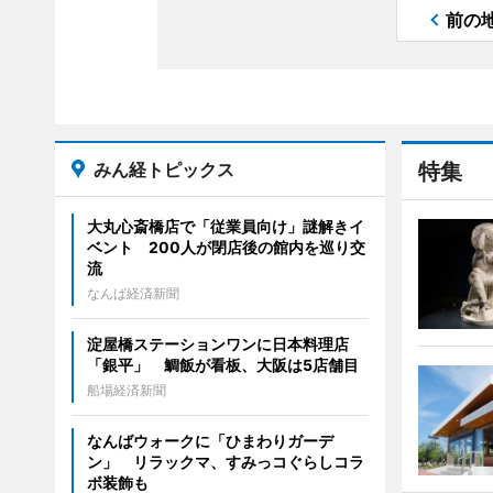
前の
みん経トピックス
特集
大丸心斎橋店で「従業員向け」謎解きイ
ベント 200人が閉店後の館内を巡り交
流
なんば経済新聞
淀屋橋ステーションワンに日本料理店
「銀平」 鯛飯が看板、大阪は5店舗目
船場経済新聞
なんばウォークに「ひまわりガーデ
ン」 リラックマ、すみっコぐらしコラ
ボ装飾も