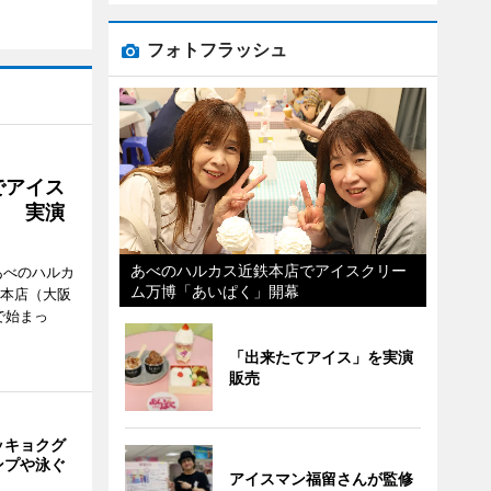
フォトフラッシュ
でアイス
」 実演
あべのハルカス近鉄本店でアイスクリー
あべのハルカ
ム万博「あいぱく」開幕
鉄本店（大阪
で始まっ
「出来たてアイス」を実演
販売
ッキョクグ
ンプや泳ぐ
アイスマン福留さんが監修