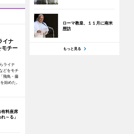
ローマ教皇、１１月に南米
歴訪
ライナ
をモチー
もっと見る
らライナ
などをモチ
「飛鳥・藤
行を始めた。
の有料座席
われ～る」