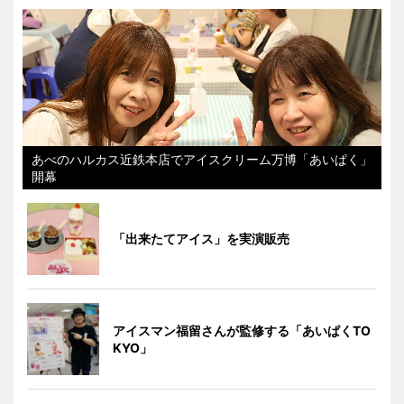
あべのハルカス近鉄本店でアイスクリーム万博「あいぱく」
開幕
「出来たてアイス」を実演販売
アイスマン福留さんが監修する「あいぱくTO
KYO」