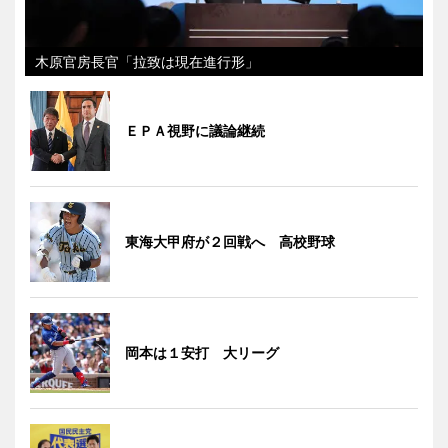
木原官房長官「拉致は現在進行形」
ＥＰＡ視野に議論継続
東海大甲府が２回戦へ 高校野球
岡本は１安打 大リーグ