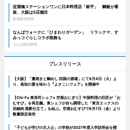
淀屋橋ステーションワンに日本料理店「銀平」 鯛飯が看
板、大阪は5店舗目
船場経済新聞
なんばウォークに「ひまわりガーデン」 リラックマ、す
みっコぐらしコラボ装飾も
なんば経済新聞
プレスリリース
【大阪】「藁焼きと鯛めし 四国の酒場」にて8月4日（火）よ
り、高知の夏を味わう『よさこいフェア』を開催中
【Chi-Fu 東浩司シェフ× 空堀おにぎり】中国料理の巨匠が「お
むすび」を再定義。東シェフが自ら調理した「東京エックスの
回鍋肉 黒酢仕立て」を結ぶ。空堀おむすびで8月7日（金）より
数量限定発売
「子どもが学びの主人公」の学校が2027年度入学説明会を開