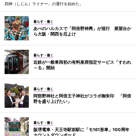
四神（しじん）ライナー」の運行を始めた。
暮らす・働く
あべのハルカスで「阿倍野神輿」が巡行 展望台か
ら大阪・関西を厄よけ
暮らす・働く
近鉄が一般車両初の有料座席指定サービス「すわれ
～る」開始
暮らす・働く
阿部野神社と阿倍王子神社がコラボ御朱印 「阿倍
野を盛り上げたい」
暮らす・働く
阪堺電車・天王寺駅前駅に「モ161形車」100周年
カウントダウンボード