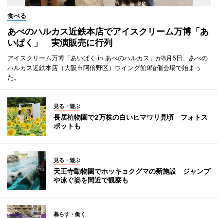
食べる
あべのハルカス近鉄本店でアイスクリーム万博「あ
いぱく」 実演販売に行列
アイスクリーム万博「あいぱく in あべのハルカス」が8月5日、あべの
ハルカス近鉄本店（大阪市阿倍野区）ウイング館9階催会場で始まっ
た。
見る・遊ぶ
長居植物園で2万株の白いヒマワリ見頃 フォトス
ポットも
見る・遊ぶ
天王寺動物園でホッキョクグマの新施設 ジャンプ
や泳ぐ姿を間近で観察も
暮らす・働く