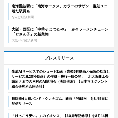
南海難波駅に「南海ホークス」カラーのサザン 復刻ユニ
着た駅員も
なんば経済新聞
大阪・西区に「中華そば つたや」 みそラーメンチェーン
「どさん子」の新業態
大阪ベイ経済新聞
プレスリリース
生成AIサービスでのショート動画（告知5秒動画と保険の見直し
サービス風20秒動画）の作成・先行一般公開： 北大阪商工会
議所さまでの戸村のAI講演会（実証実演）【日本マネジメント
総合研究所合同会社】
福岡発4人組バンド・クレナズム、新曲「PRISM」を8月5日に
配信リリース
「けっこう安い。」のイオシス、【30周年記念祭】を8月14日