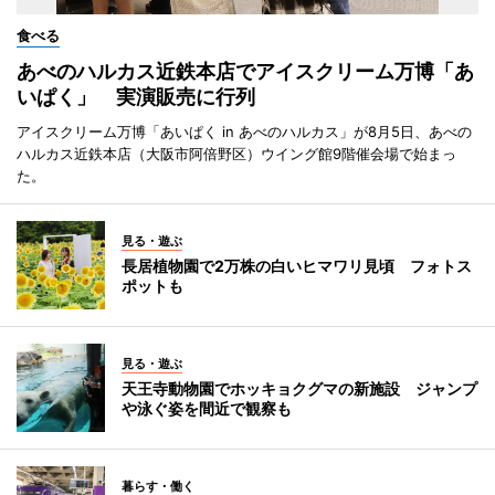
食べる
あべのハルカス近鉄本店でアイスクリーム万博「あ
いぱく」 実演販売に行列
アイスクリーム万博「あいぱく in あべのハルカス」が8月5日、あべの
ハルカス近鉄本店（大阪市阿倍野区）ウイング館9階催会場で始まっ
た。
見る・遊ぶ
長居植物園で2万株の白いヒマワリ見頃 フォトス
ポットも
見る・遊ぶ
天王寺動物園でホッキョクグマの新施設 ジャンプ
や泳ぐ姿を間近で観察も
暮らす・働く