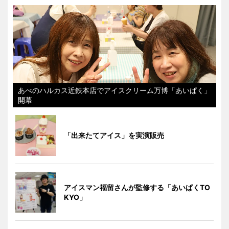
あべのハルカス近鉄本店でアイスクリーム万博「あいぱく」
開幕
「出来たてアイス」を実演販売
アイスマン福留さんが監修する「あいぱくTO
KYO」